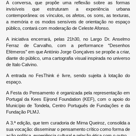
A conversa, que propõe uma reflexão sobre as formas
invisíveis que estruturam a experiência urbana
contemporânea: os vínculos, os afetos, os sons, as texturas,
a memória e os modos sensíveis de orientação no espaço
público, contará com moderação de Celeste Afonso.
A iniciativa encerrará, pelas 21h30, no Largo Dr. Anselmo
Ferraz de Carvalho, com a performance “Desenhos
Efémeros” em que António Jorge Gonçalves se propõe a criar,
diante do público, uma cartografia visual inspirada no universo
de Italo Calvino.
A entrada no FesThink é livre, sendo sujeita à lotação do
espaço.
A Festa do Pensamento é organizada pela representação em
Portugal da Kees Eijrond Foundation (KEF), com o apoio do
Município de Tondela, Centro Português de Fundações e da
Fundação PLMJ.
A 3.ª edição, que tem curadoria de Mirna Queiroz, consolida a
sua vocação: disseminar o pensamento crítico como forma de
ação política, experiência cultural e relação ética com o outro.