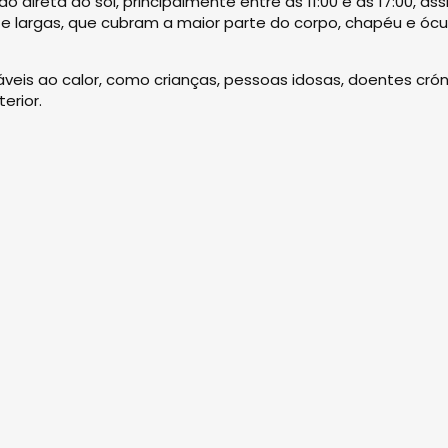
direta ao sol, principalmente entre as 11:00 e as 17:00, as
s e largas, que cubram a maior parte do corpo, chapéu e ócu
veis ao calor, como crianças, pessoas idosas, doentes crón
erior.