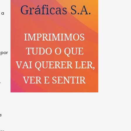
 a
 por
.
a