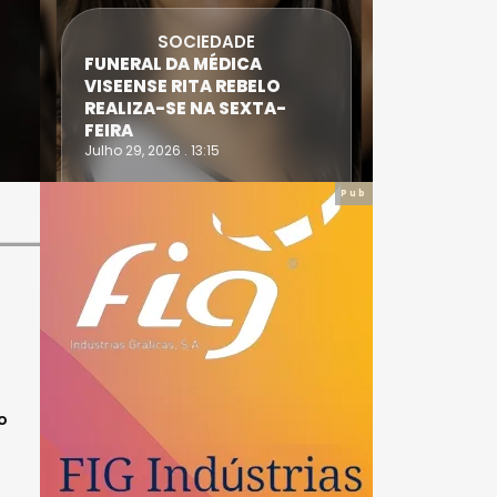
SOCIEDADE
FUNERAL DA MÉDICA
ATLETA 
VISEENSE RITA REBELO
SUPERA 
REALIZA-SE NA SEXTA-
DO TRIA
FEIRA
IRONWO
Julho 29, 2026 . 13:15
Julho 28, 20
Pub
o