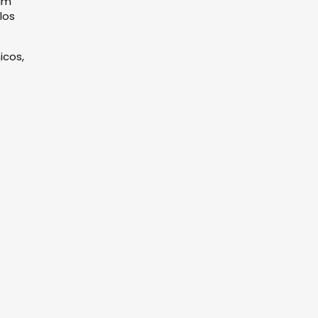
sim
los
icos,