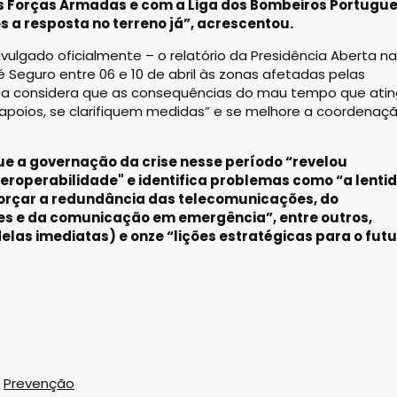
s Forças Armadas e com a Liga dos Bombeiros Portugue
 a resposta no terreno já”, acrescentou.
vulgado oficialmente – o relatório da Presidência Aberta na
é Seguro entre 06 e 10 de abril às zonas afetadas pelas
ca considera que as consequências do mau tempo que atin
 apoios, se clarifiquem medidas” e se melhore a coordenaç
ue a governação da crise nesse período “revelou
teroperabilidade" e identifica problemas como “a lenti
forçar a redundância das telecomunicações, do
des e da comunicação em emergência”, entre outros,
las imediatas) e onze “lições estratégicas para o futu
,
Prevenção