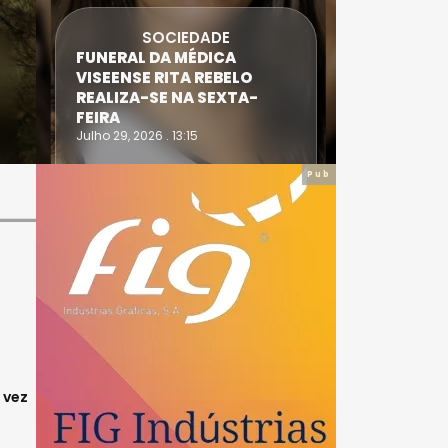
SOCIEDADE
FUNERAL DA MÉDICA
ATLETA 
VISEENSE RITA REBELO
SUPERA 
REALIZA-SE NA SEXTA-
DO TRIA
FEIRA
IRONWO
Julho 29, 2026 . 13:15
Julho 28, 20
Pub
E
 vez