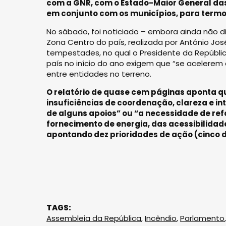
com a GNR, com o Estado-Maior General da
em conjunto com os municípios, para termos
No sábado, foi noticiado – embora ainda não di
Zona Centro do país, realizada por António Jos
tempestades, no qual o Presidente da Repúbli
país no início do ano exigem que “se acelerem
entre entidades no terreno.
O relatório de quase cem páginas aponta q
insuficiências de coordenação, clareza e in
de alguns apoios” ou “a necessidade de re
fornecimento de energia, das acessibilida
apontando dez prioridades de ação (cinco de
TAGS:
Assembleia da República
,
Incêndio
,
Parlamento