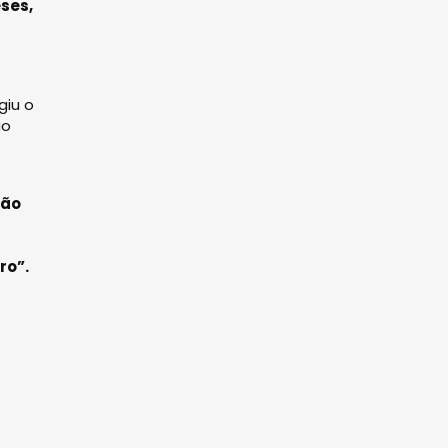
ses,
giu o
ão
dão
ro”.