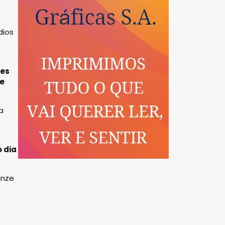
dios
des
de
a
 dia
inze