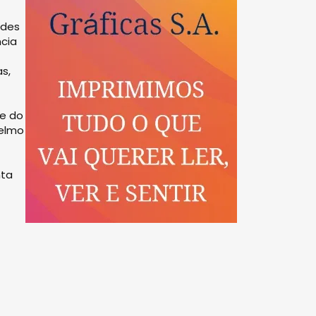
ndes
ncia
s,
te do
Telmo
nta