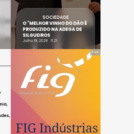
SOCIEDADE
ANTÓNIO
O "MELHOR VINHO DO DÃO É
DIAS SÃO
PRODUZIDO NA ADEGA DE
ACIDENT
SILGUEIROS
DAIRE
Julho 18, 2026 . 11:21
Julho 14, 20
Pub
A
nia,
ndes,