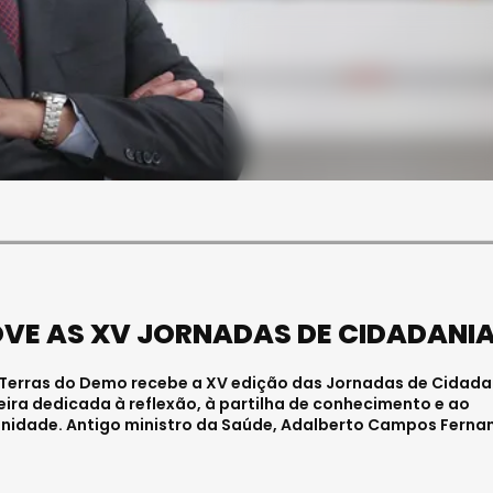
SOCIEDADE
ASAE APREENDE CERCA DE
21 MIL LITROS DE VINHO E
ESPUMANTE NA REGIÃO
CENTRO
Julho 11, 2026 . 10:41
VE AS XV JORNADAS DE CIDADANI
s Terras do Demo recebe a XV edição das Jornadas de Cidada
eira dedicada à reflexão, à partilha de conhecimento e ao
idade. Antigo ministro da Saúde, Adalberto Campos Ferna