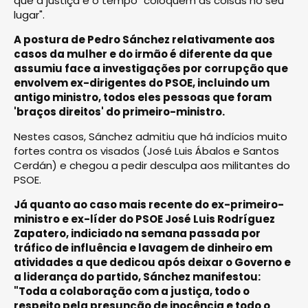
que a justiça e o tempo "coloquem as coisas no seu
lugar".
A postura de Pedro Sánchez relativamente aos
casos da mulher e do irmão é diferente da que
assumiu face a investigações por corrupção que
envolvem ex-dirigentes do PSOE, incluindo um
antigo ministro, todos eles pessoas que foram
'braços direitos' do primeiro-ministro.
Nestes casos, Sánchez admitiu que há indícios muito
fortes contra os visados (José Luis Ábalos e Santos
Cerdán) e chegou a pedir desculpa aos militantes do
PSOE.
Já quanto ao caso mais recente do ex-primeiro-
ministro e ex-líder do PSOE José Luis Rodríguez
Zapatero, indiciado na semana passada por
tráfico de influência e lavagem de dinheiro em
atividades a que dedicou após deixar o Governo e
a liderança do partido, Sánchez manifestou:
"Toda a colaboração com a justiça, todo o
respeito pela presunção de inocência e todo o