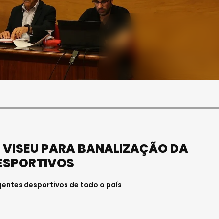
SOCIEDADE
OCIEDADE
FUNERAL DA MÉDICA
PAULA ALMEIDA,
VISEENSE RITA REBELO
NFERMEIRA NO
REALIZA-SE NA SEXTA-
 DE VISEU
FEIRA
6 . 11:00
Julho 29, 2026 . 13:15
 VISEU PARA BANALIZAÇÃO DA
DESPORTIVOS
gentes desportivos de todo o país