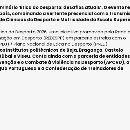
eminário ‘Ética do Desporto: desafios atuais’. O evento r
 país, combinando a vertente presencial com a transmi
de Ciências do Desporto e Motricidade da Escola Superi
tica do Desporto 2026, uma iniciativa promovida pela Rede 
rmação em Desporto (REDESPP) em parceria estreita com o
PDJ) / Plano Nacional de Ética no Desporto (PNED).
os institutos politécnicos de Beja, Bragança, Castelo
etúbal e Viseu. Conta ainda com a parceria de entidades
venção e o Combate à Violência no Desporto (APCVD), a
ngua Portuguesa e a Confederação de Treinadores de