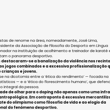
listas de renome na área, nomeadamente, José Lima,
esidente da Associação de Filosofia do Desporto em Língua
enador na instituição de acolhimento e treinador de karaté 
tam o panorama desportivo.
 destacaram-se a banalização da violência nos recint
dos jogos combinados e a excessiva profissionalização 
 crianças e jovens.
 na dicotomia entre a ‘ética do rendimento’ — focada na
atísticos — e a ‘ética do florescimento humano’, que defen
 integral da pessoa.
dade de olhar para o doping não apenas como uma infr
ntropológica. Em contraponto à excessiva mercantili
te do olimpismo como filosofia de vida e ao elogio da
ional do fenómeno desportivo.