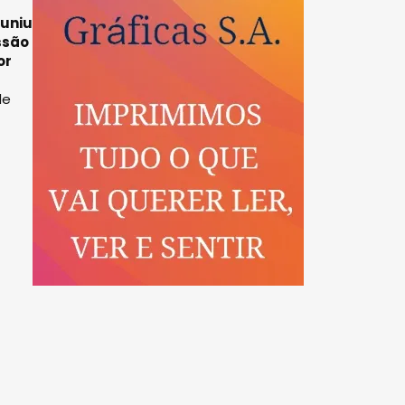
euniu
ssão
or
de