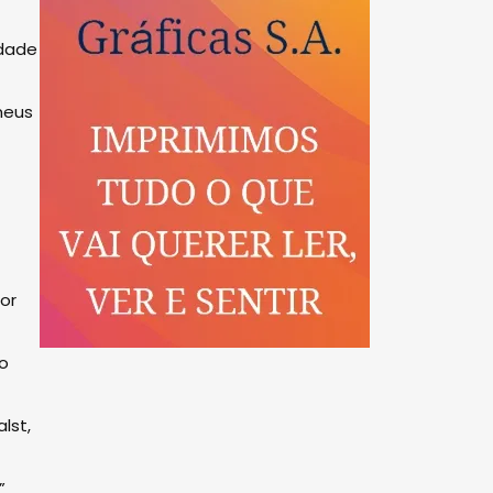
idade
meus
or
o
lst,
”