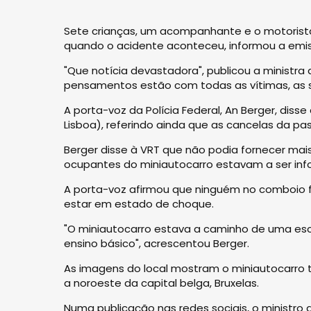
Sete crianças, um acompanhante e o motorist
quando o acidente aconteceu, informou a emis
"Que notícia devastadora", publicou a ministra
pensamentos estão com todas as vítimas, as sua
A porta-voz da Polícia Federal, An Berger, diss
Lisboa), referindo ainda que as cancelas da p
Berger disse à VRT que não podia fornecer mais
ocupantes do miniautocarro estavam a ser inf
A porta-voz afirmou que ninguém no comboio fi
estar em estado de choque.
"O miniautocarro estava a caminho de uma esc
ensino básico", acrescentou Berger.
As imagens do local mostram o miniautocarro
a noroeste da capital belga, Bruxelas.
Numa publicação nas redes sociais, o ministro d