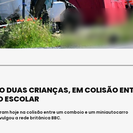
SOCIEDADE
SOCIEDADE
FUNERAL DA MÉDICA
PAULA ALMEIDA,
VISEENSE RITA REBELO
NFERMEIRA NO
REALIZA-SE NA SEXTA-
 DE VISEU
FEIRA
6 . 11:00
Julho 29, 2026 . 13:15
O DUAS CRIANÇAS, EM COLISÃO EN
O ESCOLAR
eram hoje na colisão entre um comboio e um miniautocarro
vulgou a rede britânica BBC.