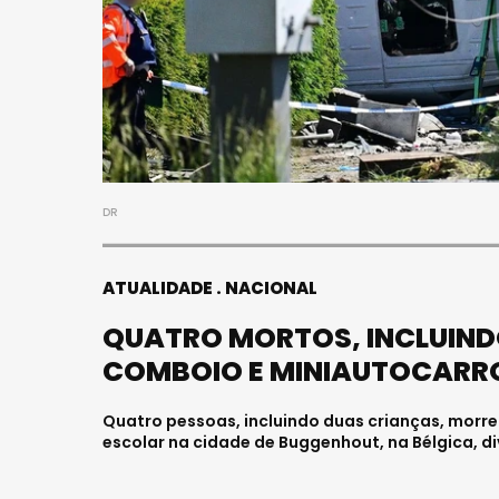
FALECEU 
JOVEM E
HOSPITAL
Julho 27, 202
DR
ATUALIDADE
NACIONAL
QUATRO MORTOS, INCLUIND
COMBOIO E MINIAUTOCARR
Quatro pessoas, incluindo duas crianças, morr
escolar na cidade de Buggenhout, na Bélgica, di