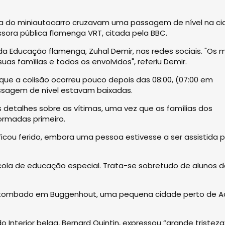
a do miniautocarro cruzavam uma passagem de nível na c
sora pública flamenga VRT, citada pela BBC.
 da Educação flamenga, Zuhal Demir, nas redes sociais. "Os 
s famílias e todos os envolvidos", referiu Demir.
e que a colisão ocorreu pouco depois das 08:00, (07:00 em
assagem de nível estavam baixadas.
 detalhes sobre as vítimas, uma vez que as famílias dos
ormadas primeiro.
cou ferido, embora uma pessoa estivesse a ser assistida p
ola de educação especial. Trata-se sobretudo de alunos d
 tombado em Buggenhout, uma pequena cidade perto de Aa
o Interior belga, Bernard Quintin, expressou “grande tristeza