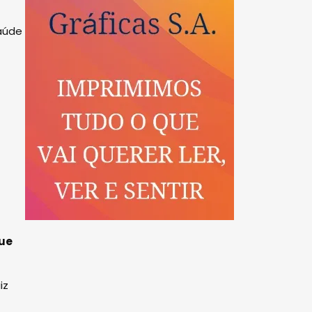
Saúde
que
iz