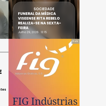
SOCIEDADE
DESPOR
FUNERAL DA MÉDICA
ATLETA DE CASTR
VISEENSE RITA REBELO
SUPERA PROVA E
REALIZA-SE NA SEXTA-
DO TRIATLO E TO
FEIRA
IRONWOMAN
Julho 29, 2026 . 13:15
Julho 28, 2026 . 16:14
Pub
E
ntes