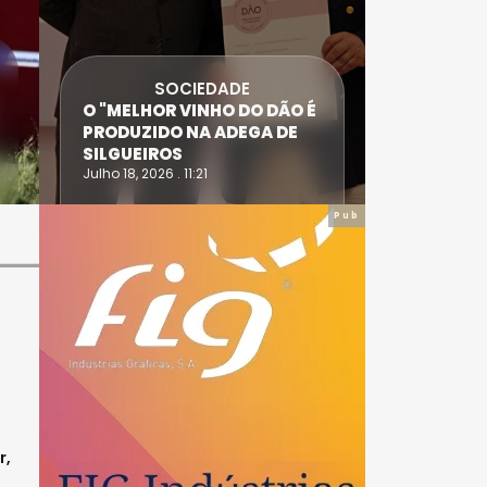
SOCIEDADE
ANTÓNIO
O "MELHOR VINHO DO DÃO É
DIAS SÃO
PRODUZIDO NA ADEGA DE
ACIDENT
SILGUEIROS
DAIRE
Julho 18, 2026 . 11:21
Julho 14, 20
Pub
r,