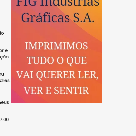
io
or e
ação
eu
dres.
meus
7:00