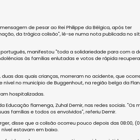
mensagem de pesar ao Rei Philippe da Bélgica, após ter
ão, da trágica colisão", lê-se numa nota publicada no sít
português, manifestou "toda a solidariedade para com a d
dolências às famílias enlutadas e votos de rápida recuper
 duas das quais crianças, morreram no acidente, que ocorr
nível no município de Buggenhout, na região belga da Flan
ram hospitalizadas.
 da Educação flamenga, Zuhal Demir, nas redes sociais. "Os 
s famílias e todos os envolvidos", referiu Demir.
erger, disse que a colisão ocorreu pouco depois das 08:00, (0
 nível estavam em baixo.