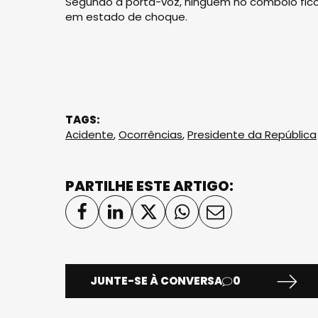
Segundo a porta-voz, ninguém no comboio ficou
em estado de choque.
TAGS:
Acidente
,
Ocorrências
,
Presidente da República
PARTILHE ESTE ARTIGO:
JUNTE-SE À CONVERSA
0