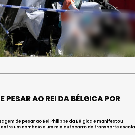
SOCIEDADE
ASAE APREENDE CERCA DE
21 MIL LITROS DE VINHO E
ESPUMANTE NA REGIÃO
CENTRO
Julho 11, 2026 . 10:41
 PESAR AO REI DA BÉLGICA POR
agem de pesar ao Rei Philippe da Bélgica e manifestou
" entre um comboio e um miniautocarro de transporte escola