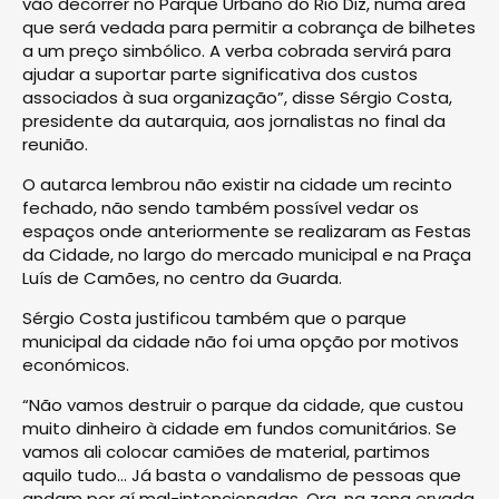
vão decorrer no Parque Urbano do Rio Diz, numa área
que será vedada para permitir a cobrança de bilhetes
a um preço simbólico. A verba cobrada servirá para
ajudar a suportar parte significativa dos custos
associados à sua organização”, disse Sérgio Costa,
presidente da autarquia, aos jornalistas no final da
reunião.
O autarca lembrou não existir na cidade um recinto
fechado, não sendo também possível vedar os
espaços onde anteriormente se realizaram as Festas
da Cidade, no largo do mercado municipal e na Praça
Luís de Camões, no centro da Guarda.
Sérgio Costa justificou também que o parque
municipal da cidade não foi uma opção por motivos
económicos.
“Não vamos destruir o parque da cidade, que custou
muito dinheiro à cidade em fundos comunitários. Se
vamos ali colocar camiões de material, partimos
aquilo tudo… Já basta o vandalismo de pessoas que
andam por aí mal-intencionadas. Ora, na zona ervada