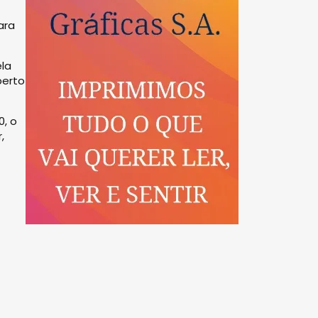
ara
ela
perto
0, o
,