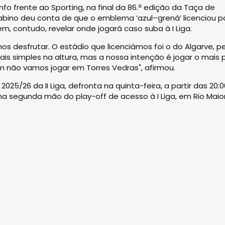
nfo frente ao Sporting, na final da 86.ª edição da Taça de
Sabino deu conta de que o emblema ‘azul–grená’ licenciou p
m, contudo, revelar onde jogará caso suba à I Liga.
 desfrutar. O estádio que licenciámos foi o do Algarve, p
is simples na altura, mas a nossa intenção é jogar o mais 
m não vamos jogar em Torres Vedras", afirmou.
025/26 da II Liga, defronta na quinta-feira, a partir das 20:0
 na segunda mão do play-off de acesso à I Liga, em Rio Maior