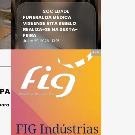
SOCIEDADE
FUNERAL DA MÉDICA
ATLETA 
VISEENSE RITA REBELO
SUPERA 
REALIZA-SE NA SEXTA-
DO TRIA
FEIRA
IRONWO
Julho 29, 2026 . 13:15
Julho 28, 20
Pub
OPA
para