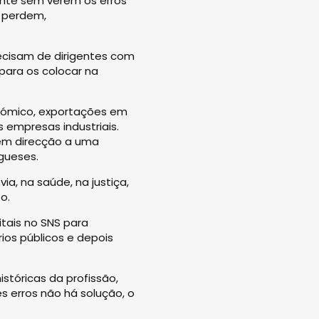
ente sem verem os erros
 perdem,
recisam de dirigentes com
para os colocar na
onómico, exportações em
empresas industriais.
 em direcção a uma
gueses.
a, na saúde, na justiça,
o.
tais no SNS para
ios públicos e depois
stóricas da profissão,
es erros não há solução, o