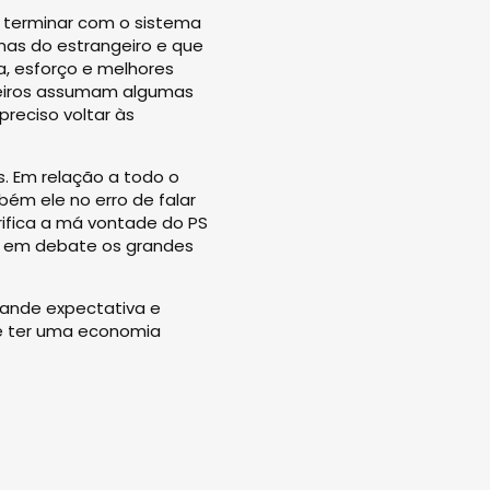
a: terminar com o sistema
mas do estrangeiro e que
a, esforço e melhores
rmeiros assumam algumas
reciso voltar às
. Em relação a todo o
bém ele no erro de falar
rifica a má vontade do PS
ar em debate os grandes
rande expectativa e
de ter uma economia