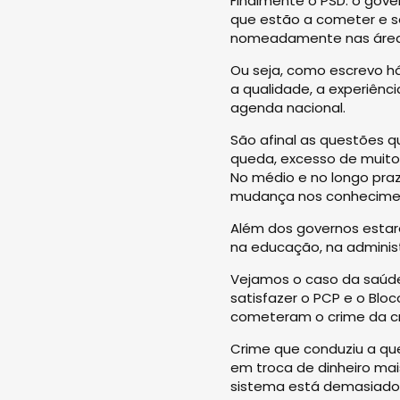
Finalmente o PSD: o gove
que estão a cometer e s
nomeadamente nas área
Ou seja, como escrevo há
a qualidade, a experiênc
agenda nacional.
São afinal as questões 
queda, excesso de muito
No médio e no longo pra
mudança nos conhecimen
Além dos governos estarem
na educação, na adminis
Vejamos o caso da saúde
satisfazer o PCP e o Bloc
cometeram o crime da cri
Crime que conduziu a que
em troca de dinheiro mais
sistema está demasiado 