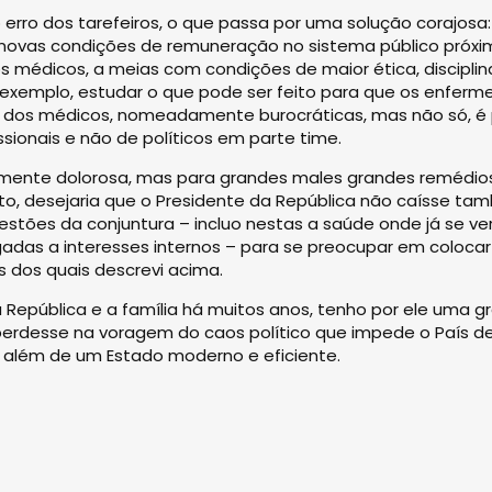
o erro dos tarefeiros, o que passa por uma solução corajos
 novas condições de remuneração no sistema público próxi
os médicos, a meias com condições de maior ética, disciplin
r exemplo, estudar o que pode ser feito para que os enfe
 dos médicos, nomeadamente burocráticas, mas não só, é p
ssionais e não de políticos em parte time.
amente dolorosa, mas para grandes males grandes remédios
to, desejaria que o Presidente da República não caísse tam
uestões da conjuntura – incluo nestas a saúde onde já se ve
ligadas a interesses internos – para se preocupar em coloc
 dos quais descrevi acima.
República e a família há muitos anos, tenho por ele uma g
 perdesse na voragem do caos político que impede o País 
 além de um Estado moderno e eficiente.