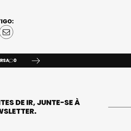
TIGO:
ERSA
0
TES DE IR, JUNTE-SE À
WSLETTER.