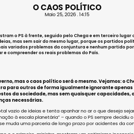
O CAOS POLÍTICO
Maio 25, 2026 . 14:15
ram o PS à frente, seguido pelo Chega e em terceiro lugar o
ias, mas sem sair do mesmo lugar, porque os partidos polí
ais variados problemas da conjuntura e nenhum partido po
 e compreender os reais problemas do País.
no, mas o caos político será o mesmo. Vejamos: o Ch
ra para outros de forma igualmente ignorante apenas 
stos da sociedade, mas sem quaisquer capacidades, ou
ças necessárias.
otal vazio de ideias e tenta apanhar no ar o que deseja sej
lhação à escala planetária” – quando o PS sempre decidiu
se muda uma parceria de longo prazo por acidentes da con