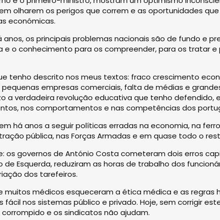
rno e o primeiro-ministro, mostram um optimismo inconsci
em olharem os perigos que correm e as oportunidades que
s económicas.
 anos, os principais problemas nacionais são de fundo e p
ia e o conhecimento para os compreender, para os tratar e 
que tenho descrito nos meus textos: fraco crescimento ec
 pequenas empresas comerciais, falta de médias e grandes 
zo a verdadeira revolução educativa que tenho defendido,
tos, nos comportamentos e nas competências dos portu
 há anos a seguir políticas erradas na economia, na ferrovi
tração pública, nas Forças Armadas e em quase todo o rest
: os governos de António Costa cometeram dois erros capi
o de Esquerda, reduziram as horas de trabalho dos funcionár
ação dos tarefeiros.
 muitos médicos esqueceram a ética médica e as regras hi
 fácil nos sistemas público e privado. Hoje, sem corrigir est
corrompido e os sindicatos não ajudam.