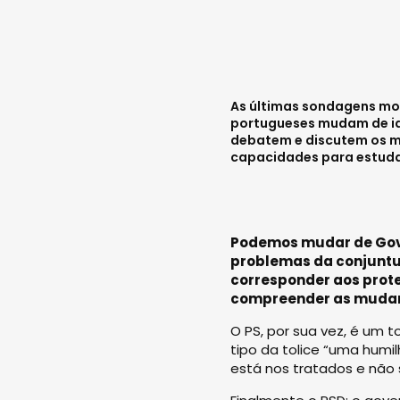
As últimas sondagens most
portugueses mudam de ide
debatem e discutem os m
capacidades para estudar
Podemos mudar de Gover
problemas da conjuntu
corresponder aos prote
compreender as mudan
O PS, por sua vez, é um t
tipo da tolice “uma humi
está nos tratados e não 