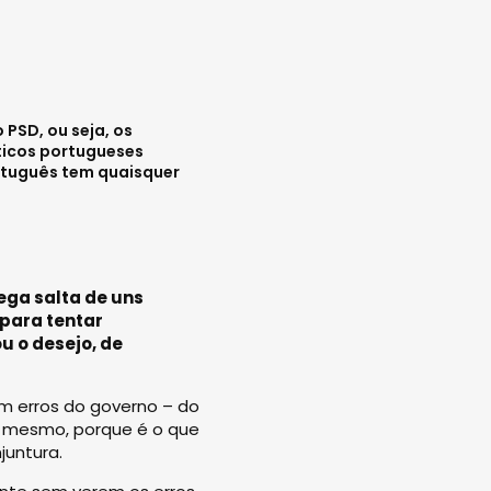
 PSD, ou seja, os
ticos portugueses
rtuguês tem quaisquer
ega salta de uns
para tentar
 o desejo, de
am erros do governo – do
 o mesmo, porque é o que
juntura.