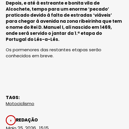
Depois, e até à estreante e bonita vila de
Alcochete, tempo para um enorme ‘pecado’
praticado devido à falta de estradas ‘viáveis’
para chegar à avenida na zona ribeirinha que tem
o nome do Rei D. Manuel I, ali nascido em 1469,
onde será servido o jantar da 1.ª etapa do
Portugal do Lés-a-Lés.
Os pormenores das restantes etapas serão
conhecidos em breve.
TAGS:
Motociclismo
REDAÇÃO
Maio 25, 2026 . 15:15