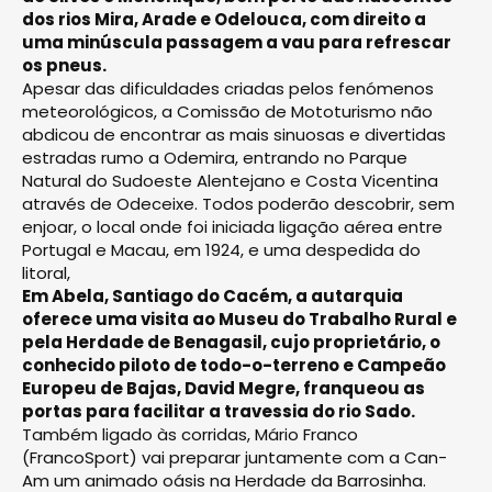
dos rios Mira, Arade e Odelouca, com direito a
uma minúscula passagem a vau para refrescar
os pneus.
Apesar das dificuldades criadas pelos fenómenos
meteorológicos, a Comissão de Mototurismo não
abdicou de encontrar as mais sinuosas e divertidas
estradas rumo a Odemira, entrando no Parque
Natural do Sudoeste Alentejano e Costa Vicentina
através de Odeceixe. Todos poderão descobrir, sem
enjoar, o local onde foi iniciada ligação aérea entre
Portugal e Macau, em 1924, e uma despedida do
litoral,
Em Abela, Santiago do Cacém, a autarquia
oferece uma visita ao Museu do Trabalho Rural e
pela Herdade de Benagasil, cujo proprietário, o
conhecido piloto de todo-o-terreno e Campeão
Europeu de Bajas, David Megre, franqueou as
portas para facilitar a travessia do rio Sado.
Também ligado às corridas, Mário Franco
(FrancoSport) vai preparar juntamente com a Can-
Am um animado oásis na Herdade da Barrosinha.