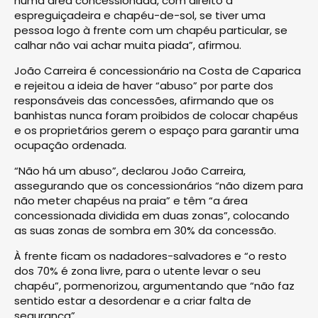
numa área concessionada, com direito a
espreguiçadeira e chapéu-de-sol, se tiver uma
pessoa logo à frente com um chapéu particular, se
calhar não vai achar muita piada”, afirmou.
João Carreira é concessionário na Costa de Caparica
e rejeitou a ideia de haver “abuso” por parte dos
responsáveis das concessões, afirmando que os
banhistas nunca foram proibidos de colocar chapéus
e os proprietários gerem o espaço para garantir uma
ocupação ordenada.
“Não há um abuso”, declarou João Carreira,
assegurando que os concessionários “não dizem para
não meter chapéus na praia” e têm “a área
concessionada dividida em duas zonas”, colocando
as suas zonas de sombra em 30% da concessão.
À frente ficam os nadadores-salvadores e “o resto
dos 70% é zona livre, para o utente levar o seu
chapéu”, pormenorizou, argumentando que “não faz
sentido estar a desordenar e a criar falta de
segurança”.