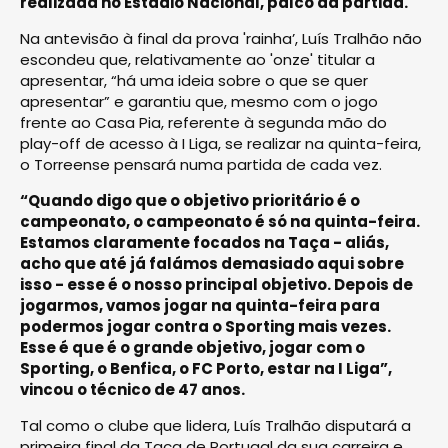
realizada no Estádio Nacional, palco da partida.
Na antevisão à final da prova 'rainha’, Luís Tralhão não
escondeu que, relativamente ao 'onze' titular a
apresentar, “há uma ideia sobre o que se quer
apresentar” e garantiu que, mesmo com o jogo
frente ao Casa Pia, referente à segunda mão do
play-off de acesso à I Liga, se realizar na quinta-feira,
o Torreense pensará numa partida de cada vez.
“Quando digo que o objetivo prioritário é o
campeonato, o campeonato é só na quinta-feira.
Estamos claramente focados na Taça - aliás,
acho que até já falámos demasiado aqui sobre
isso - esse é o nosso principal objetivo. Depois de
jogarmos, vamos jogar na quinta-feira para
podermos jogar contra o Sporting mais vezes.
Esse é que é o grande objetivo, jogar com o
Sporting, o Benfica, o FC Porto, estar na I Liga”,
vincou o técnico de 47 anos.
Tal como o clube que lidera, Luís Tralhão disputará a
primeira final da Taça de Portugal da sua carreira e