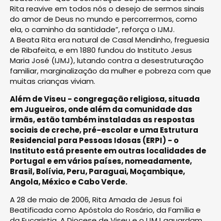
Rita reavive em todos nós o desejo de sermos sinais
do amor de Deus no mundo e percorrermos, como
ela, o caminho da santidade”, reforça o IJMJ.
A Beata Rita era natural de Casal Mendinho, freguesia
de Ribafeita, e em 1880 fundou do Instituto Jesus
Maria José (IJMJ), lutando contra a desestruturação
familiar, marginalização da mulher e pobreza com que
muitas crianças viviam.
Além de Viseu - congregação religiosa, situada
em Jugueiros, onde além da comunidade das
irmãs, estão também instaladas as respostas
sociais de creche, pré-escolar e uma Estrutura
Residencial para Pessoas Idosas (ERPI) - o
Instituto está presente em outras localidades de
Portugal e em vários países, nomeadamente,
Brasil, Bolívia, Peru, Paraguai, Moçambique,
Angola, México e Cabo Verde.
A 28 de maio de 2006, Rita Amada de Jesus foi
Beatificada como Apóstola do Rosário, da Família e
da Eucaristia. A Diocese de Viseu e o IJMJ aguardam