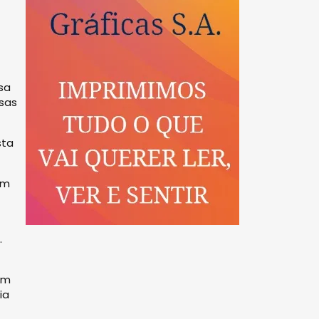
sa
esas
sta
um
.
am
ia