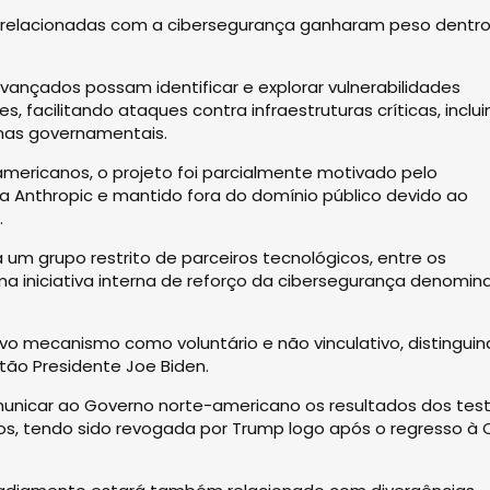
 relacionadas com a cibersegurança ganharam peso dentr
ançados possam identificar e explorar vulnerabilidades
 facilitando ataques contra infraestruturas críticas, inclu
temas governamentais.
ericanos, o projeto foi parcialmente motivado pelo
a Anthropic e mantido fora do domínio público devido ao
.
um grupo restrito de parceiros tecnológicos, entre os
uma iniciativa interna de reforço da cibersegurança denomi
o mecanismo como voluntário e não vinculativo, distingui
ão Presidente Joe Biden.
unicar ao Governo norte-americano os resultados dos tes
s, tendo sido revogada por Trump logo após o regresso à