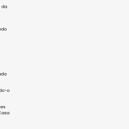
o da
indo
nada
ndo-o
tes
 Casa