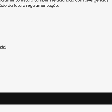
 adiamento estará também relacionado com divergências
eúdo da futura regulamentação.
cial