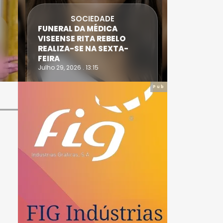
SOCIEDADE
FUNERAL DA MÉDICA
ATLETA 
VISEENSE RITA REBELO
SUPERA 
REALIZA-SE NA SEXTA-
DO TRIA
FEIRA
IRONWO
Julho 29, 2026 . 13:15
Julho 28, 20
Pub