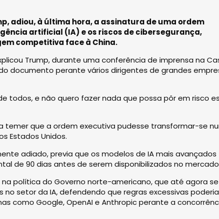
p, adiou, à última hora, a assinatura de uma ordem
ência artificial (IA) e os riscos de cibersegurança,
em competitiva face à China.
explicou Trump, durante uma conferência de imprensa na Ca
l do documento perante vários dirigentes de grandes empr
de todos, e não quero fazer nada que possa pôr em risco e
da temer que a ordem executiva pudesse transformar-se n
os Estados Unidos.
amente adiado, previa que os modelos de IA mais avançados
l de 90 dias antes de serem disponibilizados no mercado
a na política do Governo norte-americano, que até agora se
s no setor da IA, defendendo que regras excessivas poderi
as como Google, OpenAI e Anthropic perante a concorrênc