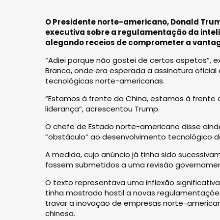
O Presidente norte-americano, Donald Trum
executiva sobre a regulamentação da intelig
alegando receios de comprometer a vantag
“Adiei porque não gostei de certos aspetos”, 
Branca, onde era esperada a assinatura oficia
tecnológicas norte-americanas.
“Estamos à frente da China, estamos à frente 
liderança”, acrescentou Trump.
O chefe de Estado norte-americano disse ain
“obstáculo” ao desenvolvimento tecnológico d
A medida, cujo anúncio já tinha sido sucessiv
fossem submetidos a uma revisão governamenta
O texto representava uma inflexão significativ
tinha mostrado hostil a novas regulamentaçõe
travar a inovação de empresas norte-american
chinesa.