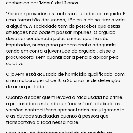
conhecido por 'Manu', de 19 anos.
“Ficaram provados os factos imputados ao arguido. É
uma forma tão desumana, tão crua de se tirar a vida
a alguém. A sociedade tem de perceber que estas
situações não podem passar impunes. O arguido
deve ser condenado pelos crimes que lhe são
imputados, numa pena proporcional e adequada,
tendo em conta a juventude do arguido”, disse a
procuradora, sem quantificar a pena a aplicar pelo
coletivo.
O jovem está acusado de homicídio qualificado, com
uma moldura penal de 16 a 25 anos, e de detenção
de arma proibida.
Quanto a saber quem levava a faca usada no crime,
a procuradora entende ser “acessório”, aludindo às
versões contraditórias apresentadas em julgamento
e as dúvidas suscitadas quanto à pessoa que
transportava a faca nessa noite.
Para o MP, as declarações iniciais do arguido, as