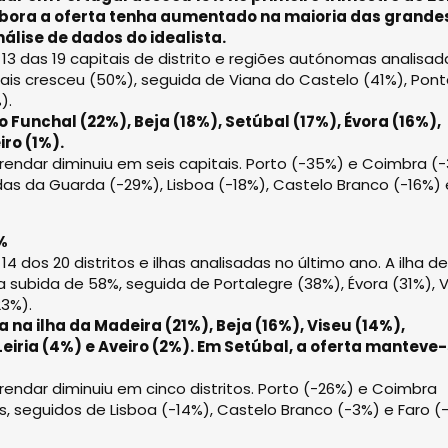
mbora a oferta tenha aumentado na maioria das grande
álise de dados do idealista.
3 das 19 capitais de distrito e regiões autónomas analisad
mais cresceu (50%), seguida de Viana do Castelo (41%), Pon
).
Funchal (22%), Beja (18%), Setúbal (17%), Évora (16%),
iro (1%).
rrendar diminuiu em seis capitais. Porto (-35%) e Coimbra (
s da Guarda (-29%), Lisboa (-18%), Castelo Branco (-16%) 
%
dos 20 distritos e ilhas analisadas no último ano. A ilha d
 subida de 58%, seguida de Portalegre (38%), Évora (31%), 
23%).
 ilha da Madeira (21%), Beja (16%), Viseu (14%),
eiria (4%) e Aveiro (2%). Em Setúbal, a oferta manteve
rendar diminuiu em cinco distritos. Porto (-26%) e Coimbra
 seguidos de Lisboa (-14%), Castelo Branco (-3%) e Faro (-