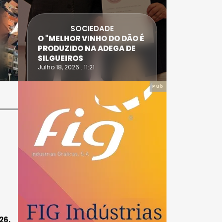
SOCIEDADE
ANTÓNIO
O "MELHOR VINHO DO DÃO É
DIAS SÃO
PRODUZIDO NA ADEGA DE
ACIDENT
SILGUEIROS
DAIRE
Julho 18, 2026 . 11:21
Julho 14, 20
Pub
26,