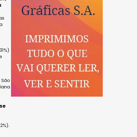
s
as
ta
-31%)
e
e São
Viana
-se
2%).