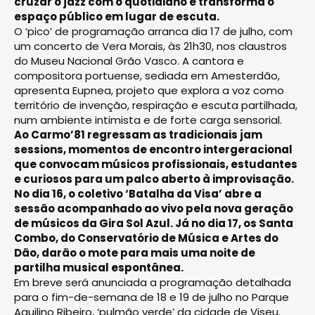
cruzar o jazz com o quotidiano e transforma o
espaço público em lugar de escuta.
O ‘pico’ de programação arranca dia 17 de julho, com
um concerto de Vera Morais, às 21h30, nos claustros
do Museu Nacional Grão Vasco. A cantora e
compositora portuense, sediada em Amesterdão,
apresenta Eupnea, projeto que explora a voz como
território de invenção, respiração e escuta partilhada,
num ambiente intimista e de forte carga sensorial.
Ao Carmo’81 regressam as tradicionais jam
sessions, momentos de encontro intergeracional
que convocam músicos profissionais, estudantes
e curiosos para um palco aberto à improvisação.
No dia 16, o coletivo ‘Batalha da Visa’ abre a
sessão acompanhado ao vivo pela nova geração
de músicos da Gira Sol Azul. Já no dia 17, os Santa
Combo, do Conservatório de Música e Artes do
Dão, darão o mote para mais uma noite de
partilha musical espontânea.
Em breve será anunciada a programação detalhada
para o fim-de-semana de 18 e 19 de julho no Parque
Aquilino Ribeiro, ‘pulmão verde’ da cidade de Viseu.