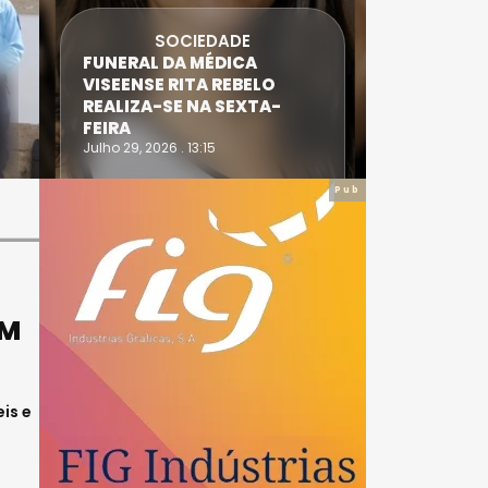
SOCIEDADE
FUNERAL DA MÉDICA
ATLETA 
VISEENSE RITA REBELO
SUPERA 
REALIZA-SE NA SEXTA-
DO TRIA
FEIRA
IRONWO
Julho 29, 2026 . 13:15
Julho 28, 20
Pub
UM
is e