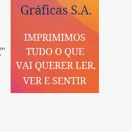
mem
e