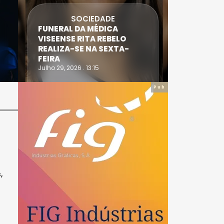
SOCIEDADE
FUNERAL DA MÉDICA
ATLETA 
VISEENSE RITA REBELO
SUPERA 
REALIZA-SE NA SEXTA-
DO TRIA
FEIRA
IRONWO
Julho 29, 2026 . 13:15
Julho 28, 20
Pub
,