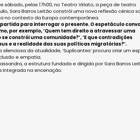
 sábado, pelas 17h00, no Teatro Viriato, a peça de teatro
uilo, Sara Barros Leitão constrói uma nova reflexão cénica s
ença no contexto da Europa contemporânea.
 partida para interrogar o presente. O espetáculo conv
mo, por exemplo, ‘Quem tem direito a atravessar uma
omo se constrói uma comunidade?’, ‘E que contradições
us e a realidade das suas políticas migratórias?’.
a silenciosa da atualidade, ‘Suplicantes’ procura criar um e
xclusão e empatia.
andra, a estrutura fundada e dirigida por Sara Barros Lei
a integrada na encenação.