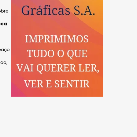
obre
oca
spaço
tão,