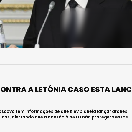
SOCIEDADE
FALECEU PAULA ALMEIDA,
JOVEM ENFERMEIRA NO
HOSPITAL DE VISEU
Julho 27, 2026 . 11:00
CONTRA A LETÓNIA CASO ESTA LANC
scovo tem informações de que Kiev planeia lançar drones
álticos, alertando que a adesão à NATO não protegerá essas