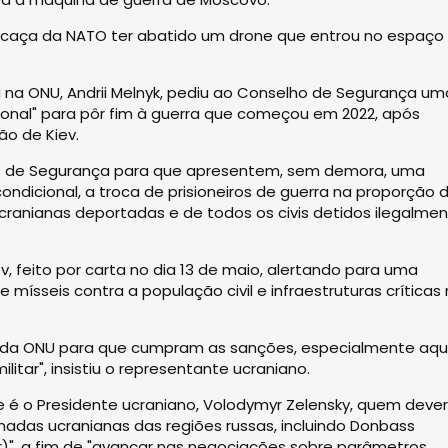
caça da NATO ter abatido um drone que entrou no espaço
 na ONU, Andrii Melnyk, pediu ao Conselho de Segurança um
ional" para pôr fim à guerra que começou em 2022, após
ão de Kiev.
 de Segurança para que apresentem, sem demora, uma
ndicional, a troca de prisioneiros de guerra na proporção 
cranianas deportadas e de todos os civis detidos ilegalmen
, feito por carta no dia 13 de maio, alertando para uma
mísseis contra a população civil e infraestruturas críticas
 da ONU para que cumpram as sanções, especialmente aqu
litar", insistiu o representante ucraniano.
é o Presidente ucraniano, Volodymyr Zelensky, quem dever
madas ucranianas das regiões russas, incluindo Donbass
ar)", a fim de "avançar nas negociações sobre parâmetros