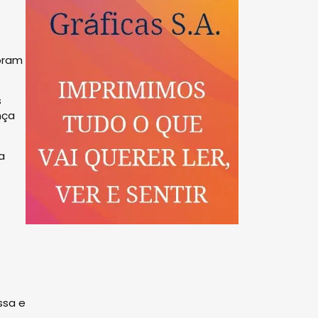
foram
s
nça
a
s
ssa e