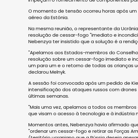
O momento de tensão ocorreu horas após um 
aéreo da Estónia.
Na mesma reunião, o representante da Ucrânia
resolução de cessar-fogo "imediato e incondic
Nebenzya ter insistido que a solução é a rendiç
"Apelamos aos Estados-membros do Conselho
resolução sobre um cessar-fogo imediato e inco
um para um e o retorno de todas as crianças u
declarou Melnyk.
A sessão foi convocada após um pedido de Kiev
intensificação dos ataques russos com drones e 
últimas semanas.
"Mais uma vez, apelamos a todos os membros
que visam o acesso à tecnologia e à indústria mi
Momentos antes, Nebenzya havia afirmado que 
"ordenar um cessar-fogo e retirar as Forças Ar
(território ucraniano que a Rússia deseja anex