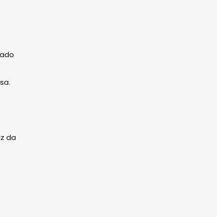
dado
sa.
az da