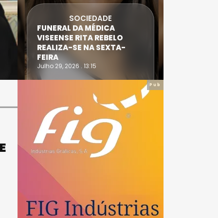
SOCIEDADE
FUNERAL DA MÉDICA
ATLETA 
VISEENSE RITA REBELO
SUPERA 
REALIZA-SE NA SEXTA-
DO TRIA
FEIRA
IRONWO
Julho 29, 2026 . 13:15
Julho 28, 20
Pub
E