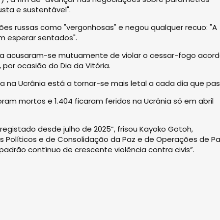
sta e sustentável".
ações russas como "vergonhosas" e negou qualquer recuo: "A
m esperar sentados".
ra acusaram-se mutuamente de violar o cessar-fogo acor
 por ocasião do Dia da Vitória.
 na Ucrânia está a tornar-se mais letal a cada dia que pas
ram mortos e 1.404 ficaram feridos na Ucrânia só em abril
registado desde julho de 2025”, frisou Kayoko Gotoh,
 Políticos e de Consolidação da Paz e de Operações de P
adrão contínuo de crescente violência contra civis”.