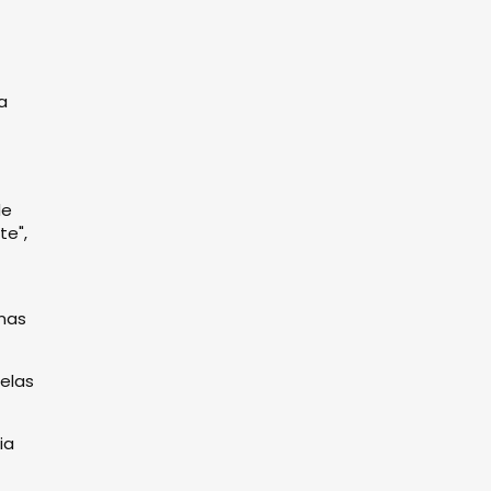
a
de
te",
 nas
elas
ia