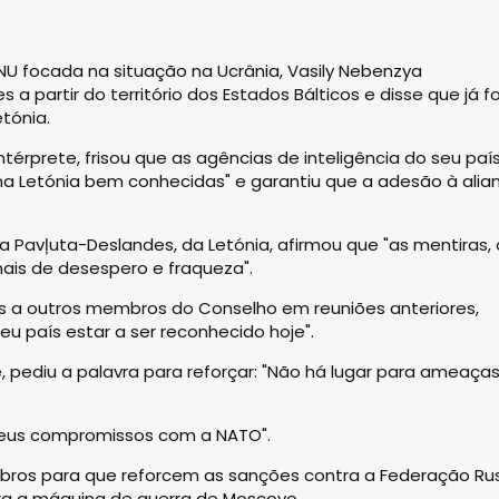
 focada na situação na Ucrânia, Vasily Nebenzya
a partir do território dos Estados Bálticos e disse que já 
tónia.
ntérprete, frisou que as agências de inteligência do seu paí
a Letónia bem conhecidas" e garantiu que a adesão à alia
Pavļuta-Deslandes, da Letónia, afirmou que "as mentiras, 
ais de desespero e fraqueza".
as a outros membros do Conselho em reuniões anteriores,
u país estar a ser reconhecido hoje".
pediu a palavra para reforçar: "Não há lugar para ameaça
 seus compromissos com a NATO".
ros para que reforcem as sanções contra a Federação Ru
 a máquina de guerra de Moscovo.