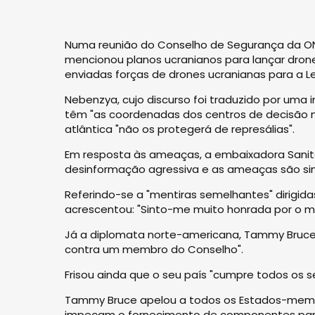
Numa reunião do Conselho de Segurança da ONU
mencionou planos ucranianos para lançar drones 
enviadas forças de drones ucranianas para a Le
Nebenzya, cujo discurso foi traduzido por uma i
têm "as coordenadas dos centros de decisão n
atlântica "não os protegerá de represálias".
Em resposta às ameaças, a embaixadora Sanita 
desinformação agressiva e as ameaças são sin
Referindo-se a "mentiras semelhantes" dirigid
acrescentou: "Sinto-me muito honrada por o me
Já a diplomata norte-americana, Tammy Bruce, 
contra um membro do Conselho".
Frisou ainda que o seu país "cumpre todos os
Tammy Bruce apelou a todos os Estados-memb
impeçam o fornecimento de componentes para