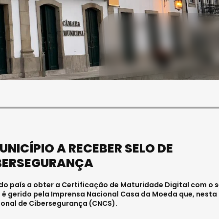
SOCIEDADE
FALECEU PAULA ALMEIDA,
JOVEM ENFERMEIRA NO
HOSPITAL DE VISEU
Julho 27, 2026 . 11:00
NICÍPIO A RECEBER SELO DE
IBERSEGURANÇA
o país a obter a Certificação de Maturidade Digital com o s
o é gerido pela Imprensa Nacional Casa da Moeda que, nesta
ional de Cibersegurança (CNCS).