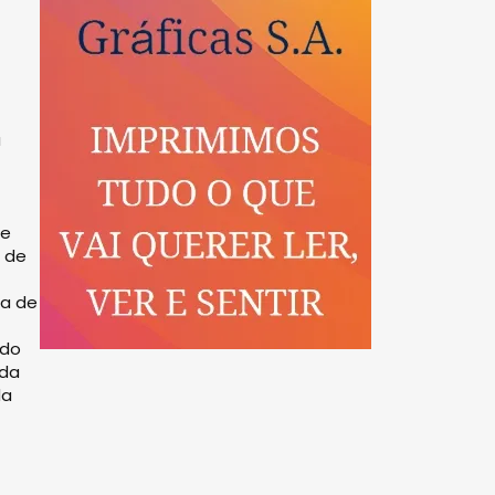
a
de
l de
ra de
ndo
 da
da