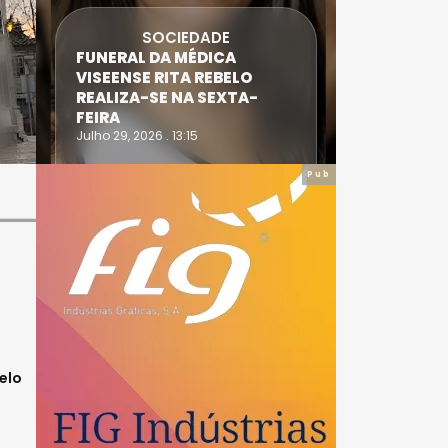
SOCIEDADE
FUNERAL DA MÉDICA
ATLETA 
VISEENSE RITA REBELO
SUPERA 
REALIZA-SE NA SEXTA-
DO TRIA
FEIRA
IRONWO
Julho 29, 2026 . 13:15
Julho 28, 20
Pub
elo