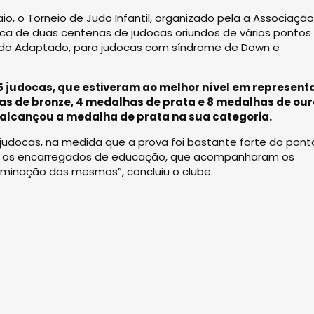
io, o Torneio de Judo Infantil, organizado pela a Associação
erca de duas centenas de judocas oriundos de vários pontos
udo Adaptado, para judocas com síndrome de Down e
5 judocas, que estiveram ao melhor nível em represen
as de bronze, 4 medalhas de prata e 8 medalhas de our
 alcançou a medalha de prata na sua categoria.
 judocas, na medida que a prova foi bastante forte do pont
a e os encarregados de educação, que acompanharam os
rminação dos mesmos”, concluiu o clube.