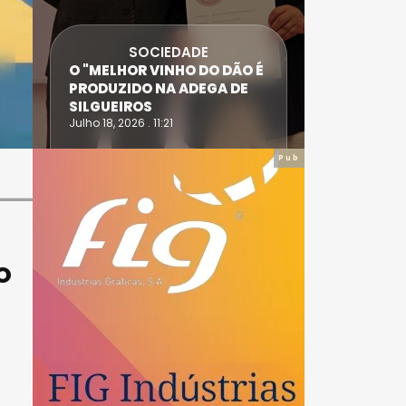
SOCIEDADE
ANTÓNIO
O "MELHOR VINHO DO DÃO É
DIAS SÃO
PRODUZIDO NA ADEGA DE
ACIDENT
SILGUEIROS
DAIRE
Julho 18, 2026 . 11:21
Julho 14, 20
Pub
O