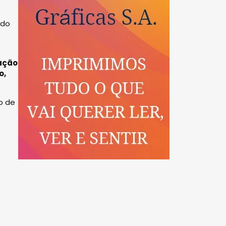
 do
tação
o,
o de