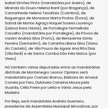
Isabel Simões Pinto (mandatária por Aveiro), de
Miranda do Douro Helena Barril (por Bragança), de
Cantanhede Helena Teodósio (Coimbra), de
Reguengos de Monsaraz Marta Prates (Évora), de
Sobral de Monte Agraço Raquel Soares Lourenço
(Lisboa Área Oeste), de Portalegre Fermelinda
Carvalho (mandatária por Portalegre), da Póvoa de
Varzim Andrea Silva (Porto), de Benavente Sónia
Ferreira (Santarém), de Caminha Liliana Silva (Viana
do Castelo), de Vila Pouca de Aguiar Ana Rita Dias
(Vila Real) e de Santa Comba Dão Inês Matos (por
Viseu).
Há também várias deputadas entre as mandatárias
distritais de Montenegro: Leonor Cipriano será
mandatária por Castelo Branco, Bárbara do Amaral
Correia por Faro, Dulcineia Catarina Moura pela
Guarda, Célia Freire por Leiria e Vânia Jesus pela
Madeira.
Por Beja, será mandatária Andreia Guerreiro,
presidente da Assembleia Municipal Almodôvar, por