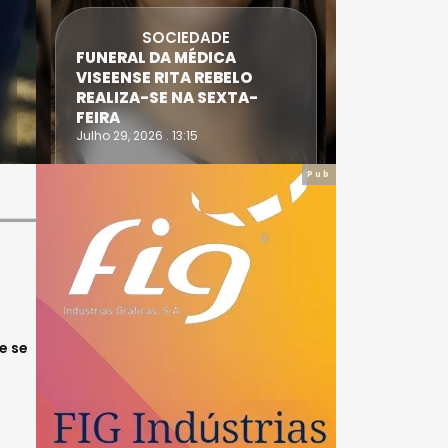
SOCIEDADE
FUNERAL DA MÉDICA
ATLETA 
VISEENSE RITA REBELO
SUPERA 
REALIZA-SE NA SEXTA-
DO TRIA
FEIRA
IRONWO
Julho 29, 2026 . 13:15
Julho 28, 20
Pub
e se