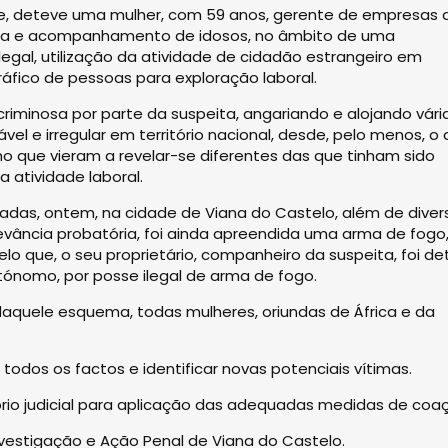
Norte, deteve uma mulher, com 59 anos, gerente de empresas
tria e acompanhamento de idosos, no âmbito de uma
ilegal, utilização da atividade de cidadão estrangeiro em
ráfico de pessoas para exploração laboral.
iminosa por parte da suspeita, angariando e alojando vári
el e irregular em território nacional, desde, pelo menos, o
o que vieram a revelar-se diferentes das que tinham sido
 atividade laboral.
zadas, ontem, na cidade de Viana do Castelo, além de diver
vância probatória, foi ainda apreendida uma arma de fogo,
lo que, o seu proprietário, companheiro da suspeita, foi de
tónomo, por posse ilegal de arma de fogo.
 daquele esquema, todas mulheres, oriundas de África e da
todos os factos e identificar novas potenciais vítimas.
tório judicial para aplicação das adequadas medidas de coa
nvestigação e Ação Penal de Viana do Castelo.