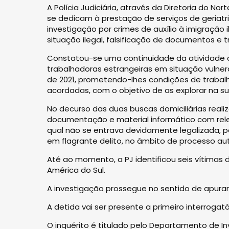
A Polícia Judiciária, através da Diretoria do 
se dedicam à prestação de serviços de geria
investigação por crimes de auxílio à imigração 
situação ilegal, falsificação de documentos e t
Constatou-se uma continuidade da atividade cr
trabalhadoras estrangeiras em situação vulneráv
de 2021, prometendo-lhes condições de trabalh
acordadas, com o objetivo de as explorar na sua
No decurso das duas buscas domiciliárias reali
documentação e material informático com rele
qual não se entrava devidamente legalizada, pe
em flagrante delito, no âmbito de processo au
Até ao momento, a PJ identificou seis vítimas
América do Sul.
A investigação prossegue no sentido de apurar 
A detida vai ser presente a primeiro interroga
O inquérito é titulado pelo Departamento de I