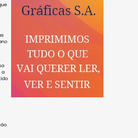
 que
as
 ano
sa
 a
tido
ção.