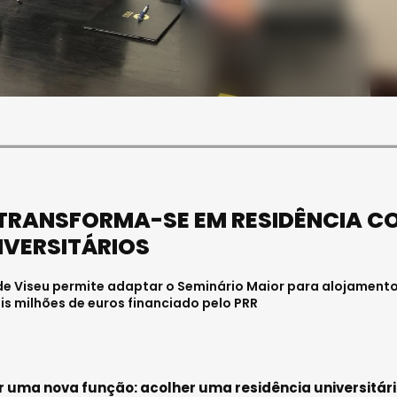
SOCIEDADE
FUNERAL DA MÉDICA
 PAULA ALMEIDA,
VISEENSE RITA REBELO
ENFERMEIRA NO
REALIZA-SE NA SEXTA-
L DE VISEU
FEIRA
26 . 11:00
Julho 29, 2026 . 13:15
U TRANSFORMA-SE EM RESIDÊNCIA C
IVERSITÁRIOS
 de Viseu permite adaptar o Seminário Maior para alojament
s milhões de euros financiado pelo PRR
r uma nova função: acolher uma residência universitár