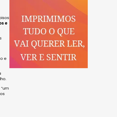
pisos
os e
s
ho e
a
ho.
o “um
dos