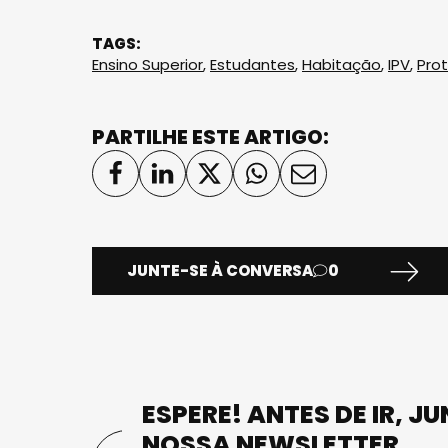
TAGS:
Ensino Superior
,
Estudantes
,
Habitação
,
IPV
,
Pro
PARTILHE ESTE ARTIGO:
JUNTE-SE À CONVERSA
0
ESPERE! ANTES DE IR, J
NOSSA NEWSLETTER.