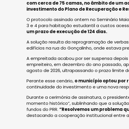
com cerca de 75 camas, no âmbito de um aco
investimento do Plano de Recuperação e Resi
O protocolo assinado ontem no Seminário Maior
3 e 4 para habitação estudantil a custos acess
um prazo de execução de 124 dias.
A solução resulta da reprogramação de verbas 
edifícios na rua do Gonçalinho, onde estava pr
A empreitada acabou por ser suspensa depois 
empreiteiro, em dezembro do ano passado, após
agosto de 2026, ultrapassando o prazo limite d
Perante esse cenário,
o município optou por 
continuidade do investimento e uma nova res
Durante a cerimónia de assinatura, o presiden
momento histórico”, sublinhando que a solução
fundos do PRR.
“Resolvemos um problema qu
destacando a cooperação institucional entre a