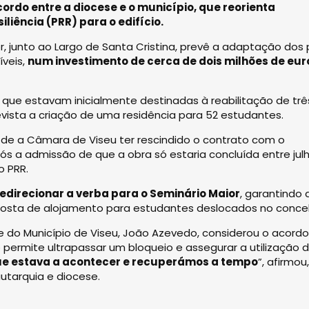
rdo entre a diocese e o município, que reorienta
liência (PRR) para o edifício.
, junto ao Largo de Santa Cristina, prevê a adaptação dos 
íveis,
num investimento de cerca de dois milhões de eur
que estavam inicialmente destinadas à reabilitação de trê
evista a criação de uma residência para 52 estudantes.
de a Câmara de Viseu ter rescindido o contrato com o
 a admissão de que a obra só estaria concluída entre jul
o PRR.
redirecionar a verba para o Seminário Maior
, garantindo 
posta de alojamento para estudantes deslocados no concel
te do Município de Viseu, João Azevedo, considerou o acord
 permite ultrapassar um bloqueio e assegurar a utilização 
e estava a acontecer e recuperámos a tempo
”, afirmou,
utarquia e diocese.