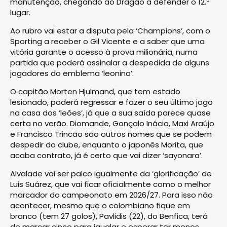
manutenção, chegando ao Dragão a defender o 12.º
lugar.
Ao rubro vai estar a disputa pela ‘Champions’, com o
Sporting a receber o Gil Vicente e a saber que uma
vitória garante o acesso à prova milionária, numa
partida que poderá assinalar a despedida de alguns
jogadores do emblema ‘leonino’.
O capitão Morten Hjulmand, que tem estado
lesionado, poderá regressar e fazer o seu último jogo
na casa dos ‘leões’, já que a sua saída parece quase
certa no verão. Diomande, Gonçalo Inácio, Maxi Araújo
e Francisco Trincão são outros nomes que se podem
despedir do clube, enquanto o japonês Morita, que
acaba contrato, já é certo que vai dizer ‘sayonara’.
Alvalade vai ser palco igualmente da ‘glorificação’ de
Luis Suárez, que vai ficar oficialmente como o melhor
marcador do campeonato em 2026/27. Para isso não
acontecer, mesmo que o colombiano fique em
branco (tem 27 golos), Pavlidis (22), do Benfica, terá
de marcar cinco para igualar e esperar ter menos