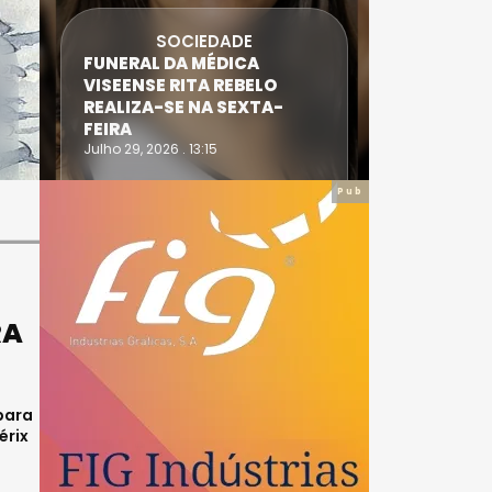
SOCIEDADE
FUNERAL DA MÉDICA
ATLETA 
VISEENSE RITA REBELO
SUPERA 
REALIZA-SE NA SEXTA-
DO TRIA
FEIRA
IRONWO
Julho 29, 2026 . 13:15
Julho 28, 20
Pub
RA
para
érix