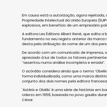
Em causa está a autorização, agora rejeitada, d
Propriedade Intelectual da União Europeia (EU
explosivos, em benefício de um empresário pol
A editora Les Éditions Albert René, que edita
fundamento no seu registo anterior da marca re
desta pela atribuição do nome de um dos pe
De acordo com um comunicado de imprensa, o T
apreciado à luz de todos os fatores pertinent
“assentou numa análise incompleta e errada”.
O acórdão considera ainda que o termo ‘Obeli
forma individualizada, como uma marca distinta
conjunto dos dois nomes pela editora francesa
'Astérix e Obélix' é uma série de histórias em
Uderzo em 1959, baseada no povo gaulês dura
César.