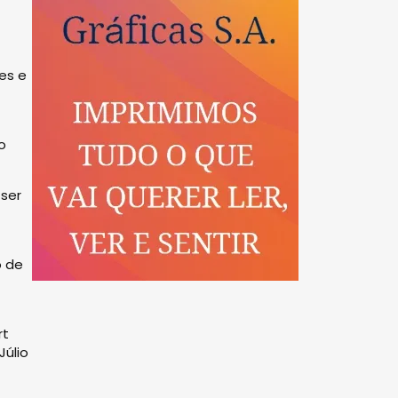
es e
o
ser
o de
rt
úlio