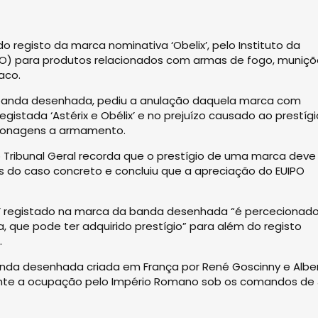
o registo da marca nominativa ‘Obelix’, pelo Instituto da
IPO) para produtos relacionados com armas de fogo, muniçõ
aco.
 a banda desenhada, pediu a anulação daquela marca com
gistada ‘Astérix e Obélix’ e no prejuízo causado ao prestígi
rsonagens a armamento.
ribunal Geral recorda que o prestígio de uma marca deve 
es do caso concreto e concluiu que a apreciação do EUIPO
x’ registado na marca da banda desenhada “é percecionad
, que pode ter adquirido prestígio” para além do registo
.
 banda desenhada criada em França por René Goscinny e Albe
nte a ocupação pelo Império Romano sob os comandos de J