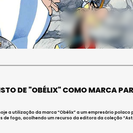
SOCIEDADE
FALECEU PAULA ALMEIDA,
JOVEM ENFERMEIRA NO
HOSPITAL DE VISEU
Julho 27, 2026 . 11:00
GISTO DE "OBÉLIX" COMO MARCA PA
 hoje a utilização da marca “Obélix” a um empresário polaco 
 de fogo, acolhendo um recurso da editora da coleção “Ast