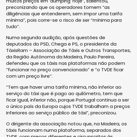
muitos preços em ‘dumping’ hoje”, salientou,
preconizando que os operadores tomem “as
diligências que entenderem, sem impor uma tarifa
mínima”, pois corre-se o risco de ser “mínima para
tudo”.
Numa segunda audição, após questões de
deputados do PSD, Chega e PS, o presidente da
TáxisRam – Associação de Táxis e Outros Transportes,
da Região Autónoma da Madeira, Paulo Pereira,
defendeu que os táxis nas plataformas não podem
“funcionar no preço convencionado” e “o TVDE ficar
com um preço livre”.
“Tem que haver uma tarifa mínima, não inferior ao
serviço do táxi que é pago ao quilómetro, tem que
ficar igual, inferior não, porque Portugal continua a ser
o único país da Europa cujos TVDE trabalham a preços
inferiores ao serviço público de táxi”, preconizou.
O dirigente da associação notou que, na Madeira, os
táxis funcionam numa plataforma, separados dos
TVDE, com preços diferentes e circunscritos às