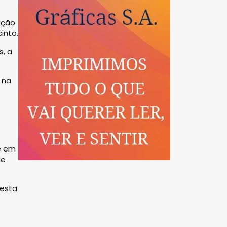
ação
into.
s, a
 na
e em
de
 esta