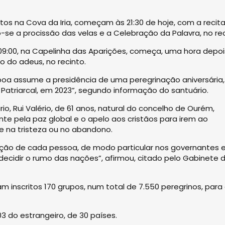
os na Cova da Iria, começam às 21:30 de hoje, com a recit
-se a procissão das velas e a Celebração da Palavra, no rec
 09:00, na Capelinha das Aparições, começa, uma hora depoi
 do adeus, no recinto.
isboa assume a presidência de uma peregrinação aniversária,
Patriarcal, em 2023”, segundo informação do santuário.
io, Rui Valério, de 61 anos, natural do concelho de Ourém,
te pela paz global e o apelo aos cristãos para irem ao
e na tristeza ou no abandono.
ação de cada pessoa, de modo particular nos governantes 
ecidir o rumo das nações”, afirmou, citado pelo Gabinete 
m inscritos 170 grupos, num total de 7.550 peregrinos, para
03 do estrangeiro, de 30 países.