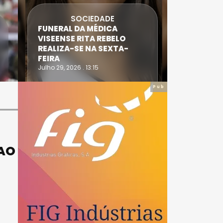
SOCIEDADE
FUNERAL DA MÉDICA
ATLETA 
VISEENSE RITA REBELO
SUPERA 
REALIZA-SE NA SEXTA-
DO TRIA
FEIRA
IRONWO
Julho 29, 2026 . 13:15
Julho 28, 20
Pub
 AO