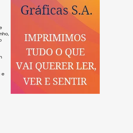
e
inho,
o
m
 e