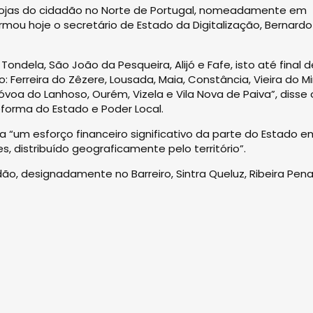
o lojas do cidadão no Norte de Portugal, nomeadamente em
firmou hoje o secretário de Estado da Digitalização, Bernardo
ndela, São João da Pesqueira, Alijó e Fafe, isto até final d
: Ferreira do Zêzere, Lousada, Maia, Constância, Vieira do M
Póvoa do Lanhoso, Ourém, Vizela e Vila Nova de Paiva”, disse 
orma do Estado e Poder Local.
a “um esforço financeiro significativo da parte do Estado e
s, distribuído geograficamente pelo território”.
dão, designadamente no Barreiro, Sintra Queluz, Ribeira Pena