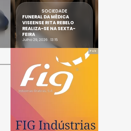
SOCIEDADE
FUNERAL DA MÉDICA
ATLETA 
VISEENSE RITA REBELO
SUPERA 
REALIZA-SE NA SEXTA-
DO TRIA
FEIRA
IRONWO
Julho 29, 2026 . 13:15
Julho 28, 20
Pub