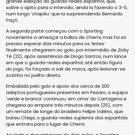
grande exibição do guarda-redes espanhol, que,
sobre o apito para o intervalo, ainda ia fazendo o 3-0,
num longo ‘chapéu’ que ia surpreendendo Bernardo
Paçó.
A segunda parte começou com o Sporting
novamente a ameaçar a baliza de Chemi, mas foi só
preciso esperar dois minutos para os ‘leões’
finalmente chegarem ao golo, por intermédio de Zicky
Té (22), após assistência de Diogo Santos, num lance
em que o guarda-redes espanhol, até então figura
do jogo, foi forçado a sair de maca, após lesionar-se
sozinho no joelho direito.
Embalada pelo golo e apoio dos cerca de 200
adeptos portugueses presentes em Pesaro, a equipa
'verde e branca' continuou ‘em cima’ do Cartagena e
chegaria ao empate três minutos depois (25), com
um remate de longe do brasileiro Felipe Valério, que
bateu Chispi, o guarda-redes suplente dos espanhóis
que entrara para o lugar de Chemi.
Anulada a desvantagem de dois golos, o Sporting