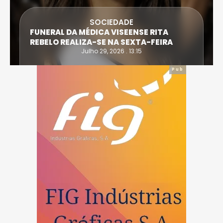
SOCIEDADE
ATLETA DE CAS
A MÉDICA VISEENSE RITA
EXTREMA DO T
ALIZA-SE NA SEXTA-FEIRA
IRONWOMAN
Julho 29, 2026 . 13:15
Jul
Pub