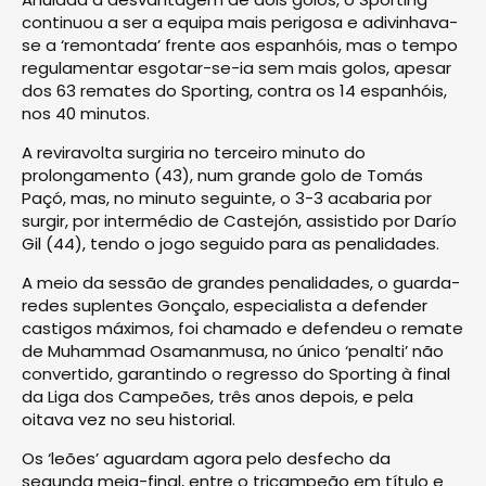
continuou a ser a equipa mais perigosa e adivinhava-
se a ‘remontada’ frente aos espanhóis, mas o tempo
regulamentar esgotar-se-ia sem mais golos, apesar
dos 63 remates do Sporting, contra os 14 espanhóis,
nos 40 minutos.
A reviravolta surgiria no terceiro minuto do
prolongamento (43), num grande golo de Tomás
Paçó, mas, no minuto seguinte, o 3-3 acabaria por
surgir, por intermédio de Castejón, assistido por Darío
Gil (44), tendo o jogo seguido para as penalidades.
A meio da sessão de grandes penalidades, o guarda-
redes suplentes Gonçalo, especialista a defender
castigos máximos, foi chamado e defendeu o remate
de Muhammad Osamanmusa, no único ‘penalti’ não
convertido, garantindo o regresso do Sporting à final
da Liga dos Campeões, três anos depois, e pela
oitava vez no seu historial.
Os ‘leões’ aguardam agora pelo desfecho da
segunda meia-final, entre o tricampeão em título e