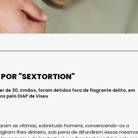
SOCIEDADE
FALECEU PAULA ALMEIDA,
JOVEM ENFERMEIRA NO
HOSPITAL DE VISEU
Julho 27, 2026 . 11:00
 POR "SEXTORTION"
 de 30, irmãos, foram detidos fora de flagrante delito, em
s pelo DIAP de Viseu
iciaram as vítimas, sobretudo homens, convencendo-os a
exigiram-lhes dinheiro, sob pena de difundirem essas mesma