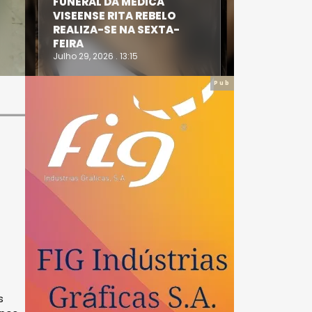
FUNERAL DA MÉDICA
ATLETA 
VISEENSE RITA REBELO
SUPERA 
REALIZA-SE NA SEXTA-
DO TRIA
FEIRA
IRONWO
Julho 29, 2026 . 13:15
Julho 28, 20
Pub
s