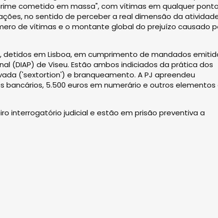
 crime cometido em massa", com vítimas em qualquer pont
tigações, no sentido de perceber a real dimensão da atividad
úmero de vítimas e o montante global do prejuízo causado p
os, detidos em Lisboa, em cumprimento de mandados emitid
l (DIAP) de Viseu. Estão ambos indiciados da prática dos
avada ('sextortion') e branqueamento. A PJ apreendeu
es bancários, 5.500 euros em numerário e outros elementos
o interrogatório judicial e estão em prisão preventiva a