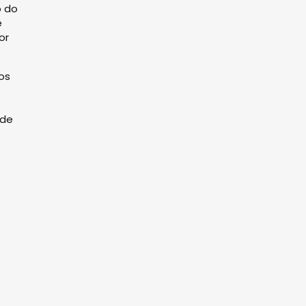
o do
e
or
os
 de