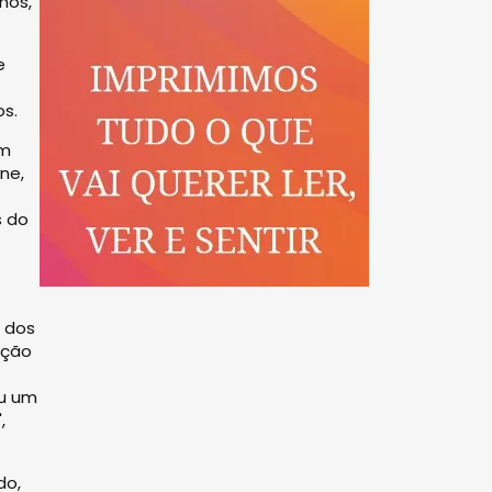
nos,
e
s.
am
ne,
s do
ê dos
ição
ou um
,
do,