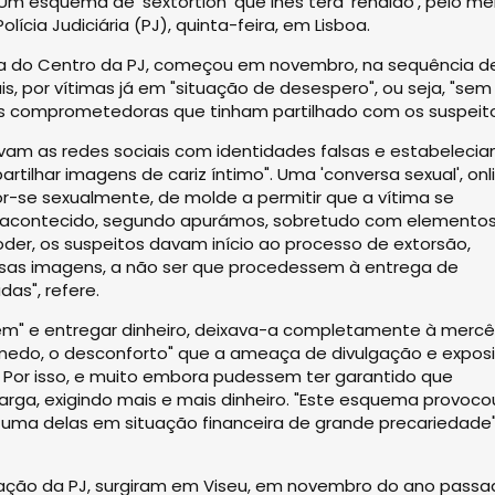
 esquema de 'sextortion' que lhes terá 'rendido', pelo me
lícia Judiciária (PJ), quinta-feira, em Lisboa.
oria do Centro da PJ, começou em novembro, na sequência d
s, por vítimas já em "situação de desespero", ou seja, "sem
ns comprometedoras que tinham partilhado com os suspeito
vam as redes sociais com identidades falsas e estabeleci
tilhar imagens de cariz íntimo". Uma 'conversa sexual', onli
se sexualmente, de molde a permitir que a vítima se
rá acontecido, segundo apurámos, sobretudo com elemento
er, os suspeitos davam início ao processo de extorsão,
sas imagens, a não ser que procedessem à entrega de
as", refere.
gem" e entregar dinheiro, deixava-a completamente à merc
medo, o desconforto" que a ameaça de divulgação e expos
 Por isso, e muito embora pudessem ter garantido que
ga, exigindo mais e mais dinheiro. "Este esquema provoc
 uma delas em situação financeira de grande precariedade"
igação da PJ, surgiram em Viseu, em novembro do ano passa