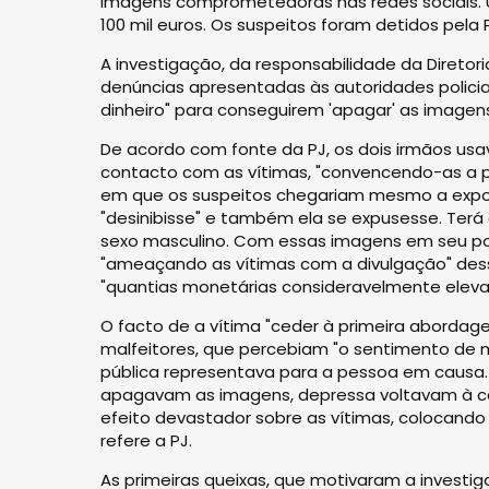
imagens comprometedoras nas redes sociais. Um
100 mil euros. Os suspeitos foram detidos pela Po
A investigação, da responsabilidade da Diret
denúncias apresentadas às autoridades policiai
dinheiro" para conseguirem 'apagar' as image
De acordo com fonte da PJ, os dois irmãos usa
contacto com as vítimas, "convencendo-as a par
em que os suspeitos chegariam mesmo a expor-
"desinibisse" e também ela se expusesse. Te
sexo masculino. Com essas imagens em seu pod
"ameaçando as vítimas com a divulgação" des
"quantias monetárias consideravelmente elevad
O facto de a vítima "ceder à primeira aborda
malfeitores, que percebiam "o sentimento de 
pública representava para a pessoa em causa.
apagavam as imagens, depressa voltavam à car
efeito devastador sobre as vítimas, colocando
refere a PJ.
As primeiras queixas, que motivaram a invest