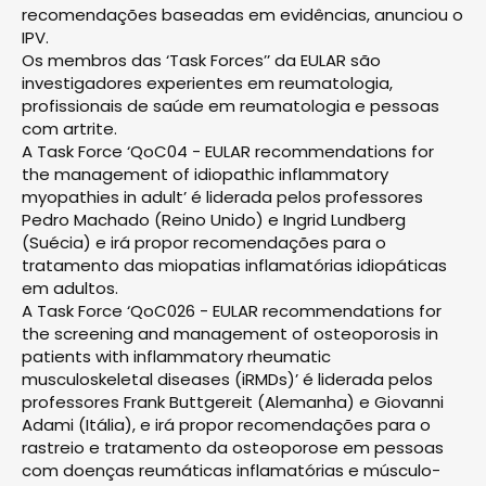
recomendações baseadas em evidências, anunciou o
IPV.
Os membros das ‘Task Forces’’ da EULAR são
investigadores experientes em reumatologia,
profissionais de saúde em reumatologia e pessoas
com artrite.
A Task Force ‘QoC04 - EULAR recommendations for
the management of idiopathic inflammatory
myopathies in adult’ é liderada pelos professores
Pedro Machado (Reino Unido) e Ingrid Lundberg
(Suécia) e irá propor recomendações para o
tratamento das miopatias inflamatórias idiopáticas
em adultos.
A Task Force ‘QoC026 - EULAR recommendations for
the screening and management of osteoporosis in
patients with inflammatory rheumatic
musculoskeletal diseases (iRMDs)’ é liderada pelos
professores Frank Buttgereit (Alemanha) e Giovanni
Adami (Itália), e irá propor recomendações para o
rastreio e tratamento da osteoporose em pessoas
com doenças reumáticas inflamatórias e músculo-