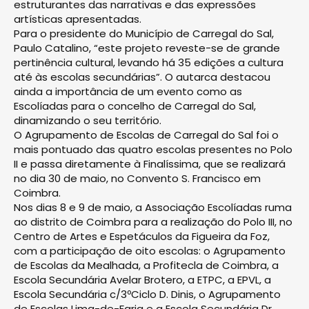
estruturantes das narrativas e das expressões
artísticas apresentadas.
Para o presidente do Municí­pio de Carregal do Sal,
Paulo Catalino, “este projeto reves­te-se de grande
pertinência cultu­ral, levando há 35 edições a cultura
até às escolas secundá­rias”. O autarca destacou
ainda a importância de um evento como as
Escolíadas para o concelho de Carregal do Sal,
dinamizando o seu território.
O Agrupamento de Escolas de Carregal do Sal foi o
mais pontuado das quatro escolas presentes no Polo
II e passa diretamente à Finalíssima, que se realizará
no dia 30 de maio, no Convento S. Francisco em
Coimbra.
Nos dias 8 e 9 de maio, a Associação Escolíadas ruma
ao distrito de Coimbra para a realização do Polo III, no
Centro de Artes e Espetáculos da Figueira da Foz,
com a participação de oito escolas: o Agrupamento
de Escolas da Mealhada, a Profitecla de Coimbra, a
Escola Secundária Avelar Brotero, a ETPC, a EPVL, a
Escola Secundária c/3ºCiclo D. Dinis, o Agrupamento
de Escolas Lima-de-Faria e a Escola Secundária Dr.