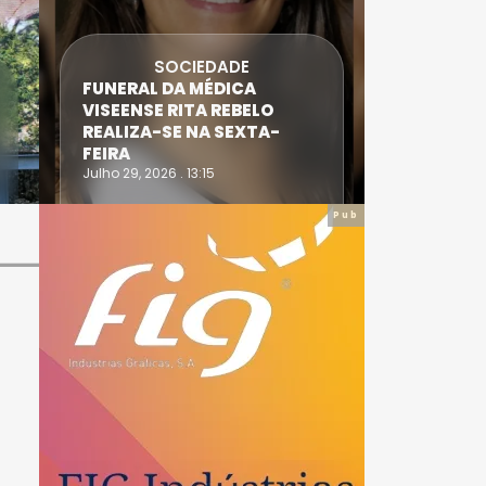
SOCIEDADE
FUNERAL DA MÉDICA
ATLETA 
VISEENSE RITA REBELO
SUPERA 
REALIZA-SE NA SEXTA-
DO TRIA
FEIRA
IRONWO
Julho 29, 2026 . 13:15
Julho 28, 20
Pub