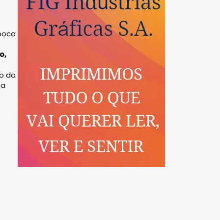
poca
o,
ão da
ma