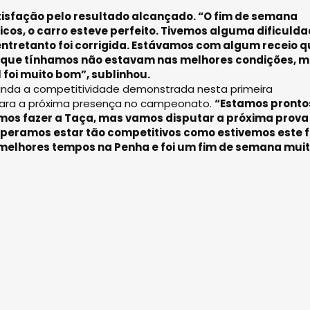
atisfação pelo resultado alcançado. “O fim de semana
os, o carro esteve perfeito. Tivemos alguma dificuld
ntretanto foi corrigida. Estávamos com algum receio 
 que tínhamos não estavam nas melhores condições, m
 foi muito bom”, sublinhou.
inda a competitividade demonstrada nesta primeira
 para a próxima presença no campeonato.
“Estamos pronto
mos fazer a Taça, mas vamos disputar a próxima prova
Esperamos estar tão competitivos como estivemos este 
melhores tempos na Penha e foi um fim de semana mui