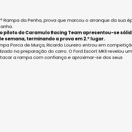
7.ª Rampa da Penha, prova que marcou o arranque da sua é
tanha.
, o piloto do Caramulo Racing Team apresentou-se sólid
 de semana, terminando a prova em 2.º lugar.
ampa Porca de Murça, Ricardo Loureiro entrou em competiç
izado na preparação do carro. O Ford Escort MKII revelou u
to atacar a rampa com confiança e aproximar-se dos seus