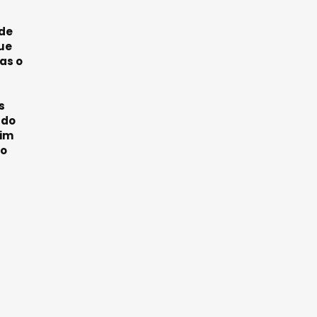
ade
que
as o
s
 do
fim
to