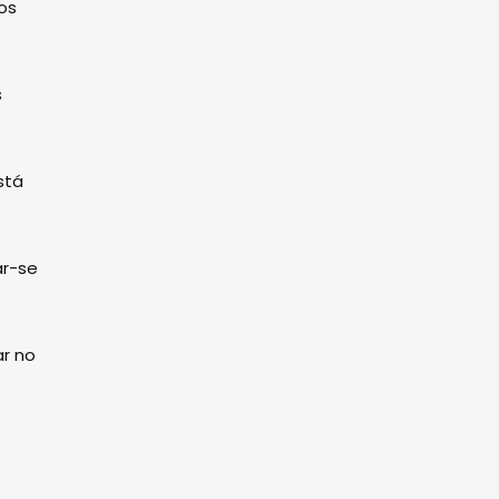
os
s
stá
ar-se
ar no