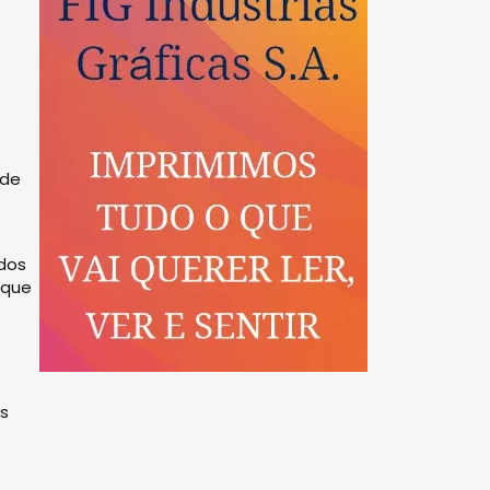
 de
odos
 que
as