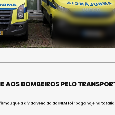
SOCIEDADE
ASAE APREENDE CERCA DE
21 MIL LITROS DE VINHO E
ESPUMANTE NA REGIÃO
CENTRO
Julho 11, 2026 . 10:41
 ME AOS BOMBEIROS PELO TRANSPOR
rmou que a dívida vencida do INEM foi “paga hoje na totali