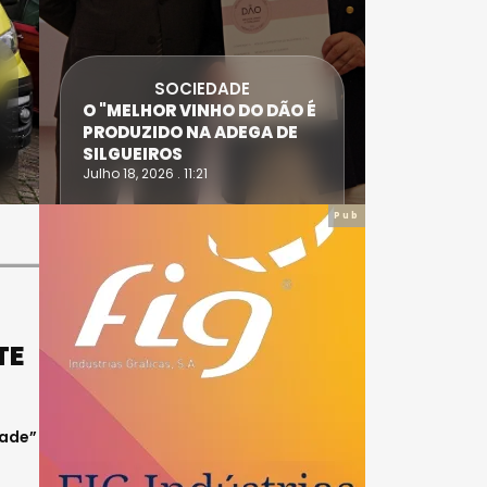
SOCIEDADE
ANTÓNIO
O "MELHOR VINHO DO DÃO É
DIAS SÃO
PRODUZIDO NA ADEGA DE
ACIDENT
SILGUEIROS
DAIRE
Julho 18, 2026 . 11:21
Julho 14, 20
Pub
TE
dade”