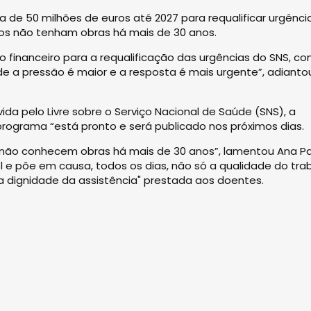
 de 50 milhões de euros até 2027 para requalificar urgênci
iços não tenham obras há mais de 30 anos.
financeiro para a requalificação das urgências do SNS, c
nde a pressão é maior e a resposta é mais urgente”, adianto
a pelo Livre sobre o Serviço Nacional de Saúde (SNS), a
ograma “está pronto e será publicado nos próximos dias.
as não conhecem obras há mais de 30 anos”, lamentou Ana P
l e põe em causa, todos os dias, não só a qualidade do tra
a dignidade da assistência" prestada aos doentes.