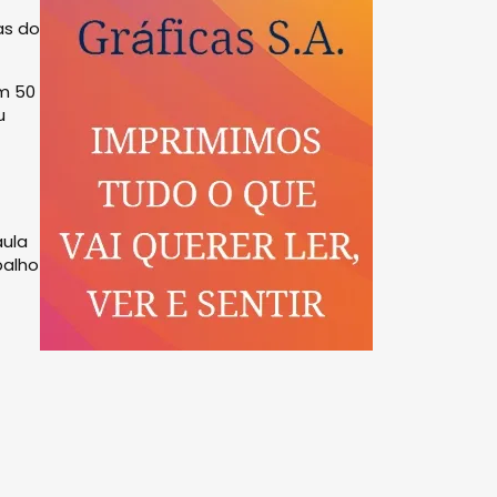
as do
om 50
u
aula
balho