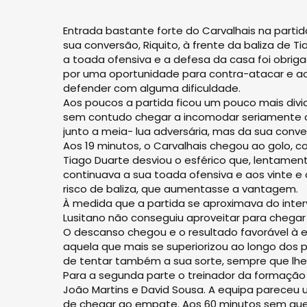
Entrada bastante forte do Carvalhais na parti
sua conversão, Riquito, à frente da baliza de 
a toada ofensiva e a defesa da casa foi obrig
por uma oportunidade para contra-atacar e aos
defender com alguma dificuldade.
Aos poucos a partida ficou um pouco mais divi
sem contudo chegar a incomodar seriamente o g
junto a meia- lua adversária, mas da sua conve
Aos 19 minutos, o Carvalhais chegou ao golo, c
Tiago Duarte desviou o esférico que, lentament
continuava a sua toada ofensiva e aos vinte e
risco de baliza, que aumentasse a vantagem.
À medida que a partida se aproximava do interv
Lusitano não conseguiu aproveitar para chegar 
O descanso chegou e o resultado favorável à eq
aquela que mais se superiorizou ao longo dos 
de tentar também a sua sorte, sempre que lhe 
Para a segunda parte o treinador da formação d
João Martins e David Sousa. A equipa pareceu 
de chegar ao empate. Aos 60 minutos sem que 