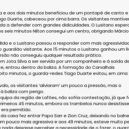
da e aos dois minutos beneficiou de um pontapé de canto e
Tiago Duarte, cabeceou por cima barra. Os visitantes mantiv
ada a defender com grandes didiculdades. O Lusitano esper
 seis minutos Nilton consegui um centro, obrigando Márcio
dida e o Lusitano passou a responder com mais agressivida
uardião visitante. Aos 15 minutos o Lusitano ganhou um li
rsão não conseguiu qualquer resultado prático.
om Jota Silva a ser servido por um companheiro e à saída d
e, entrou dentro da baliza. A formação do Carvalhais
 oito minutos, o guarda-redes Tiago Duarte evitou, em cima
alo, os visitantes ‘aliviaram’ um pouco a pressão, mas o
à baliza com perigo.
uipa da região de Lafões, não sofria contestação, já que f
primeiros 45 minutos, embora os trambelos nunca desistis
era permitido.
a casa fez entrar Papa Sarr e Zion Cruz, deixando no balne
um pouco mais agressiva e aos 49 minutos, esteve muito p
nada deixasse perceber a necessidade de o fazer, o guar