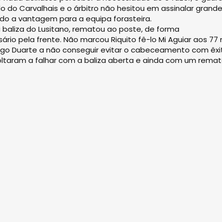
o do Carvalhais e o árbitro não hesitou em assinalar grand
o a vantagem para a equipa forasteira.
 baliza do Lusitano, rematou ao poste, de forma
ário pela frente. Não marcou Riquito fê-lo Mi Aguiar aos 77 
iago Duarte a não conseguir evitar o cabeceamen­to com êxi
oltaram a falhar com a baliza aberta e ainda com um rema