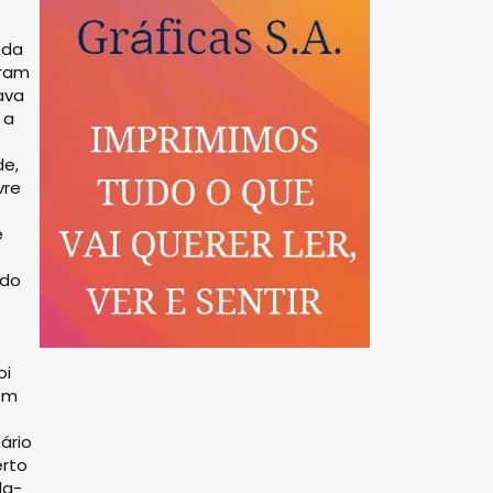
 da
eram
ava
 a
de,
vre
e
 do
oi
sem
ário
erto
da-