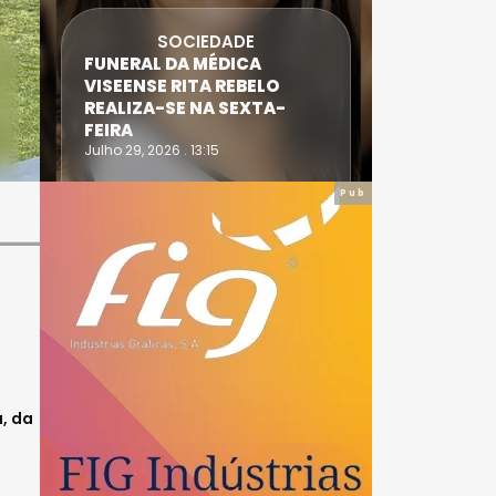
SOCIEDADE
FUNERAL DA MÉDICA
ATLETA 
VISEENSE RITA REBELO
SUPERA 
REALIZA-SE NA SEXTA-
DO TRIA
FEIRA
IRONWO
Julho 29, 2026 . 13:15
Julho 28, 20
Pub
, da