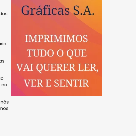
dos.
io.
as
ão
 na
 nós
emos