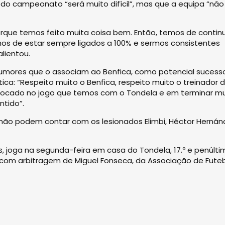
 do campeonato “será muito difícil”, mas que a equipa “não
que temos feito muita coisa bem. Então, temos de continu
mos de estar sempre ligados a 100% e sermos consistentes
lientou.
rumores que o associam ao Benfica, como potencial sucess
a: “Respeito muito o Benfica, respeito muito o treinador 
ou focado no jogo que temos com o Tondela e em terminar m
ntido”.
 não podem contar com os lesionados Elimbi, Héctor Herná
s, joga na segunda-feira em casa do Tondela, 17.º e penúlti
 com arbitragem de Miguel Fonseca, da Associação de Fute