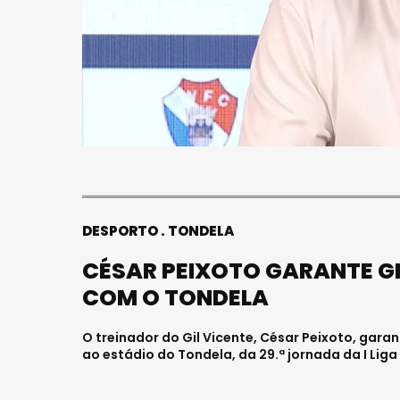
S
ASAE APR
21 MIL LI
ESPUMAN
CENTRO
Julho 11, 2026
DESPORTO
TONDELA
CÉSAR PEIXOTO GARANTE GI
COM O TONDELA
O treinador do Gil Vicente, César Peixoto, gara
ao estádio do Tondela, da 29.ª jornada da I Lig