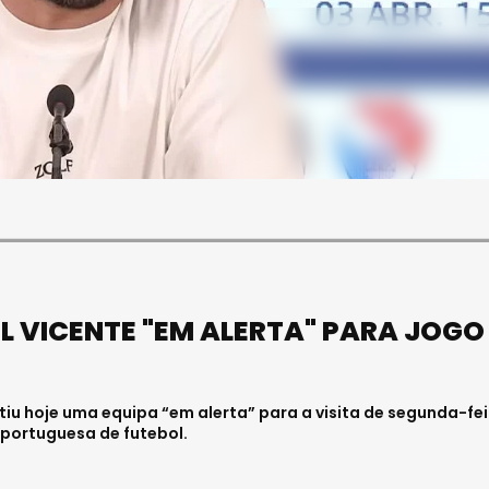
OCIEDADE
EENDE CERCA DE
SOCIEDADE
TROS DE VINHO E
O "MELHOR VINHO DO DÃO É
TE NA REGIÃO
PRODUZIDO NA ADEGA DE
SILGUEIROS
 . 10:41
Julho 18, 2026 . 11:21
L VICENTE "EM ALERTA" PARA JOGO
ntiu hoje uma equipa “em alerta” para a visita de segunda-fe
a portuguesa de futebol.