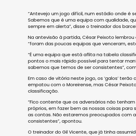
“Antevejo um jogo difícil, num estádio onde é 
Sabemos que é uma equipa com qualidade, que
sempre em alerta”, disse o treinador dos barc
Na antevisão à partida, César Peixoto lembrou
“foram das poucas equipas que venceram, esta
“É uma equipa que está aflita na tabela classif
pontos o mais rápido possível para tentar mant
sabemos que temos de ser consistentes”, com
Em caso de vitória neste jogo, os ‘galos’ terão 
empatou com o Moreirense, mas César Peixoto 
classificação.
“Fico contente que os adversários não tenham
próprios, em fazer bem as nossas coisas para s
as contas. Não estaremos preocupados com a e
consistentes”, apontou.
O treinador do Gil Vicente, que já tinha assu