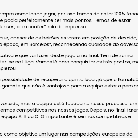
sempre complicado jogar, por isso temos de estar 100% foca
 podia perfeitamente ter mais pontos. Temos de estar
elenses, com conferência de imprensa.
 que, apesar de os beirões estarem em posição de descida,
 época, em Barcelos”, reconhecendo qualidade ao adversár
icativa e que vai fazer deste jogo uma final. Tem de somar
er-se na I Liga. Vamos lá para conquistar os três pontos, m
pletou.
a possibilidade de recuperar o quinto lugar, já que o Famalic
garante que não é vantajoso para a equipa estar a pensar
 vencido, mas a equipa está focada no nosso processo, em
ermos competitivos nos nossos jogos. Depois, no final, far
quipa A, B ou C. O importante é sermos competitivos e
mido como objetivo um lugar nas competições europeias da