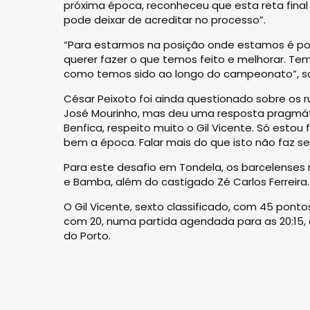
próxima época, reconheceu que esta reta final
pode deixar de acreditar no processo”.
“Para estarmos na posição onde estamos é por
querer fazer o que temos feito e melhorar. Te
como temos sido ao longo do campeonato”, sa
César Peixoto foi ainda questionado sobre os 
José Mourinho, mas deu uma resposta pragmátic
Benfica, respeito muito o Gil Vicente. Só est
bem a época. Falar mais do que isto não faz se
Para este desafio em Tondela, os barcelenses
e Bamba, além do castigado Zé Carlos Ferreira.
O Gil Vicente, sexto classificado, com 45 ponto
com 20, numa partida agendada para as 20:15,
do Porto.