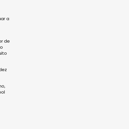
ar a
or de
do
uito
ndez
mo,
bol