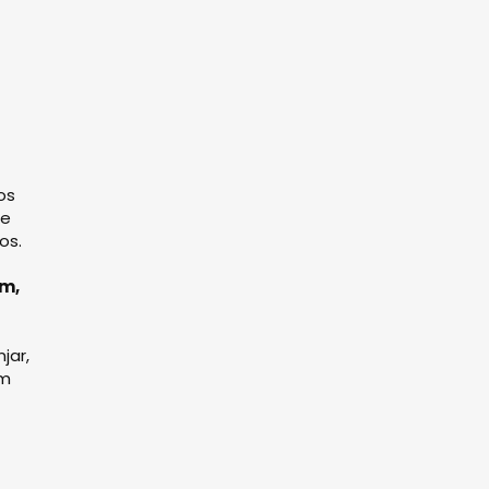
os
de
os.
im,
jar,
ém