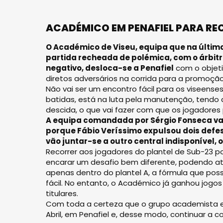
ACADÉMICO EM PENAFIEL PARA RE
O Académico de Viseu, equi­pa que na últim
partida recheada de polémica, com o árbitro
negativo, desloca-se a Penafiel
com o objeti
diretos adversários na corrida para a promoção 
Não vai ser um encontro fácil para os viseens
batidas, está na luta pela manutenção, tendo 
descida, o que vai fazer com que os jogadores
A equipa comandada por Sérgio Fonseca vai 
porque Fábio Veríssimo expulsou dois defesa
vão juntar-se a outro central indisponível, 
Recorrer aos jogadores do plantel de Sub-23 p
encarar um desafio bem diferente, podendo até 
apenas dentro do plantel A, a fórmula que pos
fácil. No entanto, o Académico já ganhou jog
titulares.
Com toda a certeza que o grupo academista e
Abril, em Penafiel e, desse modo, continuar a co