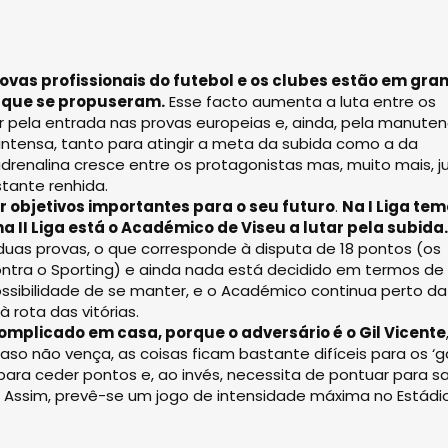
rovas profissionais do futebol e os clubes estão em gra
a que se propuseram.
Esse facto aumenta a luta entre os
er pela entrada nas provas europeias e, ainda, pela manute
 ser intensa, tanto para atingir a meta da subida como a da
renalina cresce entre os protagonistas mas, muito mais, j
tante renhida.
or objetivos importantes para o seu futuro
.
Na I Liga tem
 II Liga está o Académico de Viseu a lutar pela subida.
duas provas, o que corresponde à disputa de 18 pontos (os
ontra o Sporting) e ainda nada está decidido em termos de
ossibilidade de se manter, e o Académico continua perto da
 rota das vitórias.
omplicado em casa, porque o adversário é o Gil Vicente
so não vença, as coisas ficam bastante difíceis para os ‘g
ra ceder pontos e, ao invés, necessita de pontuar para sa
 Assim, prevê-se um jogo de intensidade máxima no Estádi