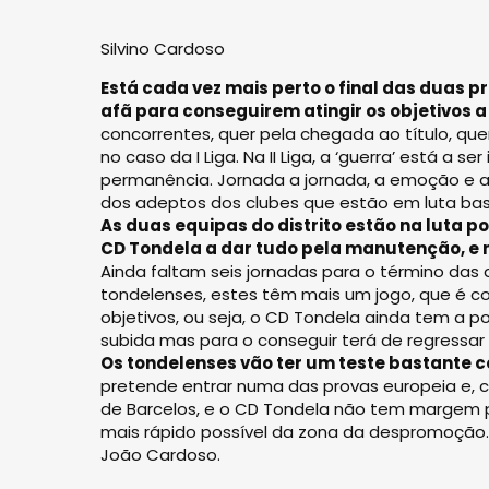
Silvino Cardoso
Está cada vez mais perto o final das duas p
afã para conseguirem atingir os objetivos 
concorrentes, quer pela chegada ao título, qu
no caso da I Liga. Na II Liga, a ‘guer­ra’ está a
permanência. Jornada a jornada, a emoção e ad
dos adeptos dos clubes que estão em luta bas
As duas equipas do distrito estão na luta p
CD Tondela a dar tudo pela manutenção, e na
Ainda faltam seis jornadas para o término das 
tondelenses, estes têm mais um jogo, que é c
objetivos, ou seja, o CD Tondela ainda tem a p
subida mas para o conseguir terá de regressar à
Os tondelenses vão ter um teste bastante c
pretende entrar numa das provas europeia e, ca
de Barcelos, e o CD Tondela não tem margem pa
mais rápido possível da zona da despromoção.
João Cardoso.