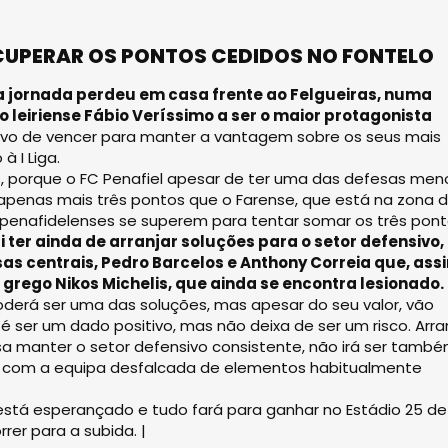
CUPERAR OS PONTOS CEDIDOS NO FONTELO
a jornada perdeu em casa frente ao Felgueiras, numa
 leiriense Fábio Veríssimo a ser o maior protagonista
vo de vencer para manter a vantagem sobre os seus mais
à I Liga.
es, porque o FC Penafiel apesar de ter uma das defesas men
apenas mais três pontos que o Farense, que está na zona 
 penafidelenses se superem para tentar somar os três pont
ter ainda de arranjar soluções para o setor defensivo,
s centrais, Pedro Barcelos e An­thony Correia que, ass
o grego Nikos Michelis, que ainda se encontra lesionado.
oderá ser uma das soluções, mas apesar do seu valor, vão
ser um dado positivo, mas não deixa de ser um risco. Arran
sa manter o setor defensivo consistente, não irá ser tamb
os com a equipa desfalcada de elementos habitualmente
stá esperançado e tudo fará para ganhar no Estádio 25 de
rrer para a subida. |