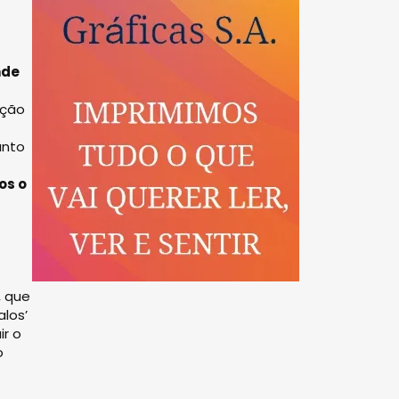
nde
nção
unto
os o
, que
alos’
ir o
o