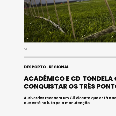
S
FALECEU 
JOVEM E
HOSPITAL
Julho 27, 202
DR
DESPORTO
REGIONAL
ACADÉMICO E CD TONDELA 
CONQUISTAR OS TRÊS PON
Auriverdes recebem um Gil Vicente que está a se
que está na luta pela manutenção