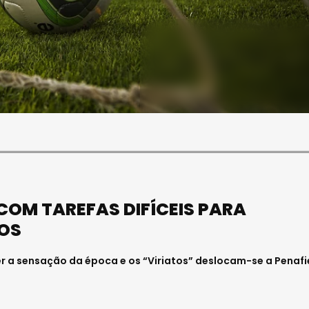
SOCIEDADE
OCIEDADE
FUNERAL DA MÉDICA
PAULA ALMEIDA,
VISEENSE RITA REBELO
NFERMEIRA NO
REALIZA-SE NA SEXTA-
 DE VISEU
FEIRA
6 . 11:00
Julho 29, 2026 . 13:15
COM TAREFAS DIFÍCEIS PARA
TOS
r a sensação da época e os “Viriatos” deslocam-se a Penafie