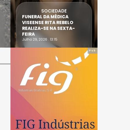
SOCIEDADE
FUNERAL DA MÉDICA
ATLETA 
VISEENSE RITA REBELO
SUPERA 
REALIZA-SE NA SEXTA-
DO TRIA
FEIRA
IRONWO
Julho 29, 2026 . 13:15
Julho 28, 20
Pub