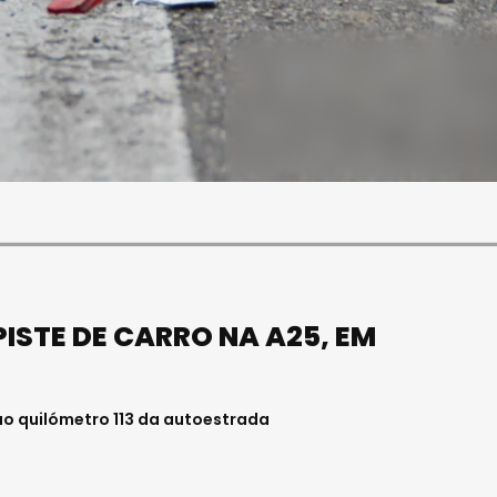
SOCIEDADE
FALECEU PAULA ALMEIDA,
JOVEM ENFERMEIRA NO
HOSPITAL DE VISEU
Julho 27, 2026 . 11:00
ISTE DE CARRO NA A25, EM
 ao quilómetro 113 da autoestrada