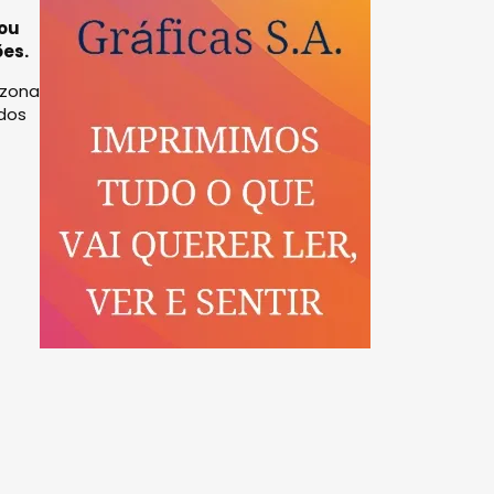
çou
ões.
 zona
ados