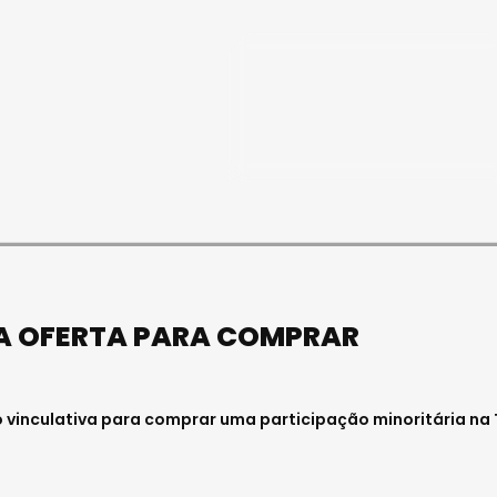
SOCIEDADE
FALECEU PAULA ALMEIDA,
JOVEM ENFERMEIRA NO
HOSPITAL DE VISEU
Julho 27, 2026 . 11:00
A OFERTA PARA COMPRAR
o vinculativa para comprar uma participação minoritária na