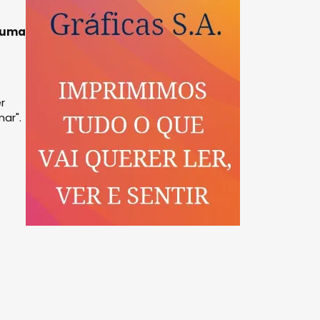
, uma
r
ar".