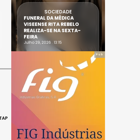
SOCIEDADE
FUNERAL DA MÉDICA
ATLETA 
VISEENSE RITA REBELO
SUPERA 
REALIZA-SE NA SEXTA-
DO TRIA
FEIRA
IRONWO
Julho 29, 2026 . 13:15
Julho 28, 20
Pub
 TAP