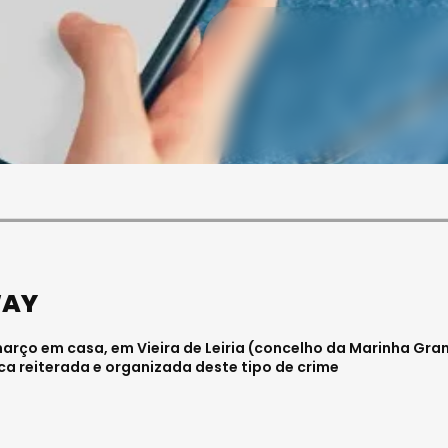
SOCIEDADE
ASAE APREENDE CERCA DE
21 MIL LITROS DE VINHO E
ESPUMANTE NA REGIÃO
CENTRO
Julho 11, 2026 . 10:41
WAY
 março em casa, em Vieira de Leiria (concelho da Marinha Gra
tica reiterada e organizada deste tipo de crime