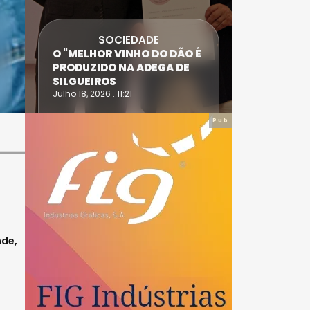
SOCI
SOCIEDADE
ANTÓNIO SAR
O "MELHOR VINHO DO DÃO É
DIAS SÃO AS
PRODUZIDO NA ADEGA DE
ACIDENTE E
SILGUEIROS
DAIRE
Julho 18, 2026 . 11:21
Julho 14, 2026 . 1
Pub
nde,