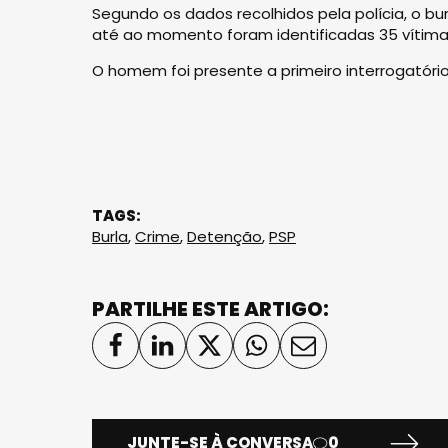
Segundo os dados recolhidos pela polícia, o bur
até ao momento foram identificadas 35 vítima
O homem foi presente a primeiro interrogatório 
TAGS:
Burla
,
Crime
,
Detenção
,
PSP
PARTILHE ESTE ARTIGO:
JUNTE-SE À CONVERSA
0