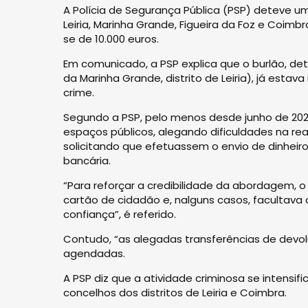
A Polícia de Segurança Pública (PSP) deteve
Leiria, Marinha Grande, Figueira da Foz e Coi
se de 10.000 euros.
Em comunicado, a PSP explica que o burlão, det
da Marinha Grande, distrito de Leiria), já estav
crime.
Segundo a PSP, pelo menos desde junho de 202
espaços públicos, alegando dificuldades na re
solicitando que efetuassem o envio de dinheir
bancária.
“Para reforçar a credibilidade da abordagem, o
cartão de cidadão e, nalguns casos, facultava
confiança”, é referido.
Contudo, “as alegadas transferências de devo
agendadas.
A PSP diz que a atividade criminosa se intensi
concelhos dos distritos de Leiria e Coimbra.