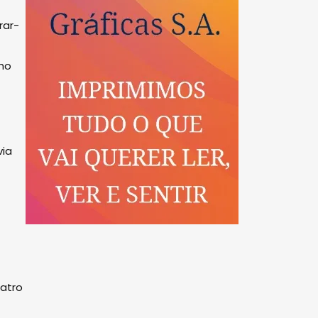
rar-
lho
via
uatro