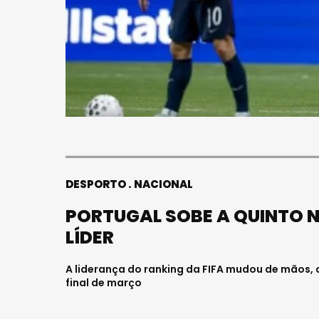
S
FALECEU 
JOVEM E
HOSPITAL
Julho 27, 202
DESPORTO
NACIONAL
PORTUGAL SOBE A QUINTO N
LÍDER
A liderança do ranking da FIFA mudou de mãos, 
final de março