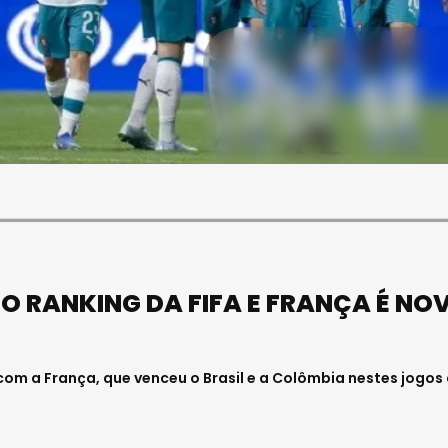
SOCIEDADE
OCIEDADE
FUNERAL DA MÉDICA
PAULA ALMEIDA,
VISEENSE RITA REBELO
NFERMEIRA NO
REALIZA-SE NA SEXTA-
 DE VISEU
FEIRA
6 . 11:00
Julho 29, 2026 . 13:15
O RANKING DA FIFA E FRANÇA É NO
com a França, que venceu o Brasil e a Colômbia nestes jogos