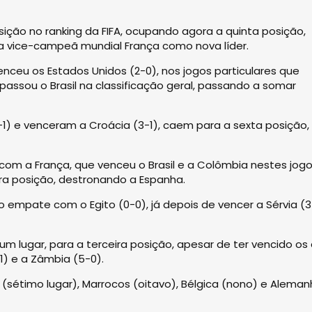
ição no ranking da FIFA, ocupando agora a quinta posição,
 a vice-campeã mundial França como nova líder.
nceu os Estados Unidos (2-0), nos jogos particulares que
apassou o Brasil na classificação geral, passando a somar
-1) e venceram a Croácia (3-1), caem para a sexta posição
 com a França, que venceu o Brasil e a Colômbia nestes jog
eira posição, destronando a Espanha.
ao empate com o Egito (0-0), já depois de vencer a Sérvia (
lugar, para a terceira posição, apesar de ter vencido os 
1) e a Zâmbia (5-0).
(sétimo lugar), Marrocos (oitavo), Bélgica (nono) e Alema