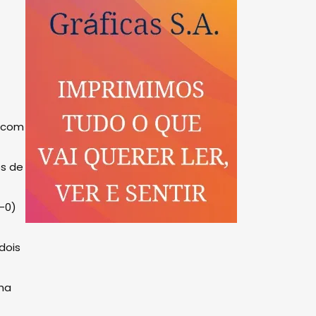
, com
os de
3-0)
dois
nha