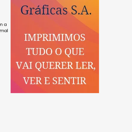
m a
imal