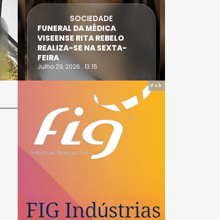
SOCIEDADE
FUNERAL DA MÉDICA
ATLETA 
VISEENSE RITA REBELO
SUPERA 
REALIZA-SE NA SEXTA-
DO TRIA
FEIRA
IRONWO
Julho 29, 2026 . 13:15
Julho 28, 20
Pub