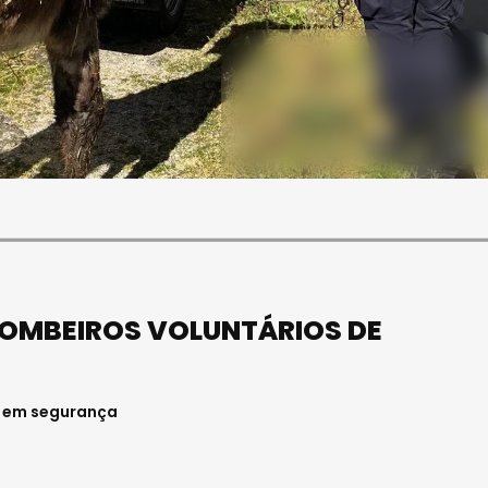
SOCIEDADE
FALECEU PAULA ALMEIDA,
JOVEM ENFERMEIRA NO
HOSPITAL DE VISEU
Julho 27, 2026 . 11:00
OMBEIROS VOLUNTÁRIOS DE
l em segurança