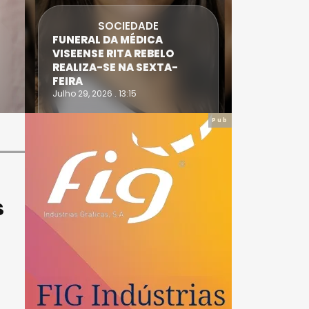
SOCIEDADE
FUNERAL DA MÉDICA
ATLETA 
VISEENSE RITA REBELO
SUPERA 
REALIZA-SE NA SEXTA-
DO TRIA
FEIRA
IRONWO
Julho 29, 2026 . 13:15
Julho 28, 20
Pub
S