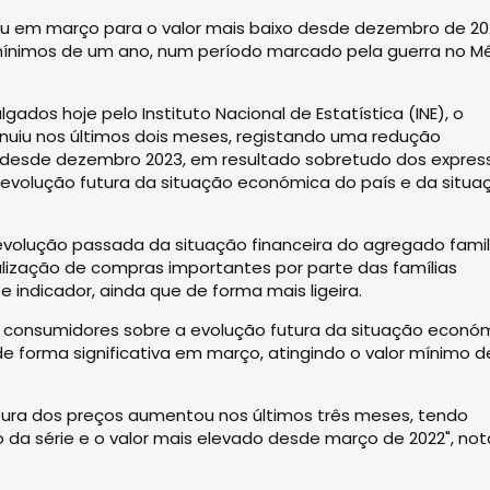
iu em março para o valor mais baixo desde dezembro de 20
ínimos de um ano, num período marcado pela guerra no M
gados hoje pelo Instituto Nacional de Estatística (INE), o
nuiu nos últimos dois meses, registando uma redução
xo desde dezembro 2023, em resultado sobretudo dos expres
 evolução futura da situação económica do país e da situa
 evolução passada da situação financeira do agregado famil
alização de compras importantes por parte das famílias
ndicador, ainda que de forma mais ligeira.
os consumidores sobre a evolução futura da situação econó
"de forma significativa em março, atingindo o valor mínimo 
utura dos preços aumentou nos últimos três meses, tendo
a série e o valor mais elevado desde março de 2022", not