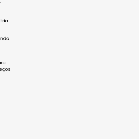
r
tria
indo
ura
reços