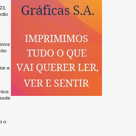
23,
édio
sivos
ção
iar e
mica
desde
a o