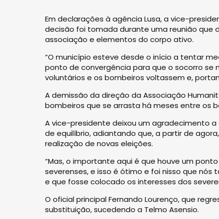
Em declarações à agência Lusa, a vice-preside
decisão foi tomada durante uma reunião que de
associação e elementos do corpo ativo.
“O município esteve desde o início a tentar m
ponto de convergência para que o socorro se
voluntários e os bombeiros voltassem e, portan
A demissão da direção da Associação Humanitá
bombeiros que se arrasta há meses entre os b
A vice-presidente deixou um agradecimento a
de equilíbrio, adiantando que, a partir de agor
realização de novas eleições.
“Mas, o importante aqui é que houve um ponto
severenses, e isso é ótimo e foi nisso que 
e que fosse colocado os interesses dos severe
O oficial principal Fernando Lourenço, que reg
substituição, sucedendo a Telmo Asensio.