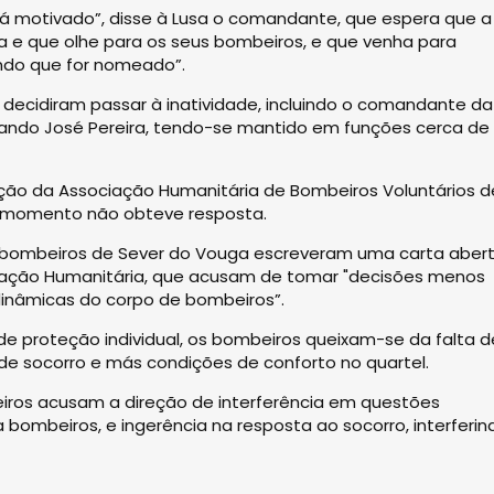
tá motivado”, disse à Lusa o comandante, que espera que a
ica e que olhe para os seus bombeiros, e que venha para
ndo que for nomeado”.
 decidiram passar à inatividade, incluindo o comandante da
ando José Pereira, tendo-se mantido em funções cerca de 
eção da Associação Humanitária de Bombeiros Voluntários d
 momento não obteve resposta.
e bombeiros de Sever do Vouga escreveram uma carta aber
ociação Humanitária, que acusam de tomar "decisões menos
inâmicas do corpo de bombeiros”.
e proteção individual, os bombeiros queixam-se da falta d
 de socorro e más condições de conforto no quartel.
eiros acusam a direção de interferência em questões
bombeiros, e ingerência na resposta ao socorro, interferin