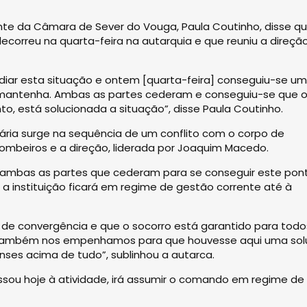
nte da Câmara de Sever do Vouga, Paula Coutinho, disse q
correu na quarta-feira na autarquia e que reuniu a direçã
ediar esta situação e ontem [quarta-feira] conseguiu-se um
 mantenha. Ambas as partes cederam e conseguiu-se que 
to, está solucionada a situação”, disse Paula Coutinho.
ria surge na sequência de um conflito com o corpo de
ombeiros e a direção, liderada por Joaquim Macedo.
 ambas as partes que cederam para se conseguir este pon
a, a instituição ficará em regime de gestão corrente até à
 de convergência e que o socorro está garantido para todo
nós também nos empenhamos para que houvesse aqui uma so
nses acima de tudo”, sublinhou a autarca.
ressou hoje à atividade, irá assumir o comando em regime de