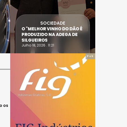
SOCIEDADE
ANTÓNIO
O "MELHOR VINHO DO DÃO É
DIAS SÃO
PRODUZIDO NA ADEGA DE
ACIDENT
SILGUEIROS
DAIRE
Julho 18, 2026 . 11:21
Julho 14, 20
Pub
o os