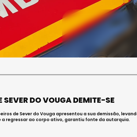
SOCIEDADE
ASAE APREENDE CERCA DE
21 MIL LITROS DE VINHO E
ESPUMANTE NA REGIÃO
CENTRO
Julho 11, 2026 . 10:41
E SEVER DO VOUGA DEMITE-SE
eiros de Sever do Vouga apresentou a sua demissão, levand
a regressar ao corpo ativo, garantiu fonte da autarquia.