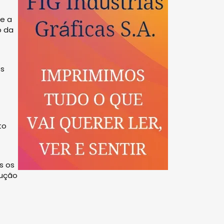
ue a
o da
os
to
s os
lução